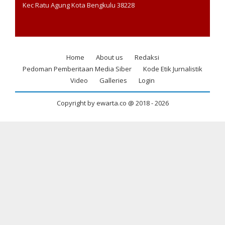
Kec Ratu Agung Kota Bengkulu 38228
Home
About us
Redaksi
Footer
Pedoman Pemberitaan Media Siber
Kode Etik Jurnalistik
menu
Video
Galleries
Login
Copyright by ewarta.co @ 2018 -
2026