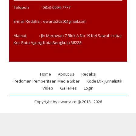
Telepon : 0853-6694-7777
E-mail Redaksi : ewarta2020@gmail.com
Alamat : Jln Merawan 7 Blok A No 19 Kel Sawah Lebar
Kec Ratu Agung Kota Bengkulu 38228
Home
About us
Redaksi
Footer
Pedoman Pemberitaan Media Siber
Kode Etik Jurnalistik
menu
Video
Galleries
Login
Copyright by ewarta.co @ 2018 -
2026