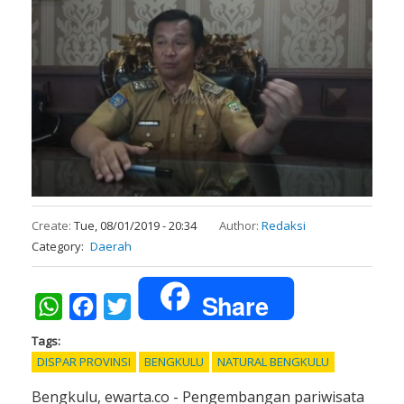
Create:
Tue, 08/01/2019 - 20:34
Author:
Redaksi
Category
Daerah
Share
WhatsApp
Facebook
Twitter
Tags
DISPAR PROVINSI
BENGKULU
NATURAL BENGKULU
Bengkulu, ewarta.co - Pengembangan pariwisata