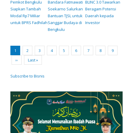
Pemkot Bengkulu
Bandara Fatmawati
BLINC 3.0 Tawarkan
Siapkan Tambah
Soekarno Salurkan
Beragam Potensi
Modal Rp7 Miliar
Bantuan TJSL untuk
Daerah kepada
untuk BPRS Fadhilah
Sanggar Budaya di
Investor
Bengkulu
Pagination
Current
1
Page
2
Page
3
Page
4
Page
5
Page
6
Page
7
Page
8
Page
9
page
Next
››
Last
Last »
page
page
Subscribe to Bisnis