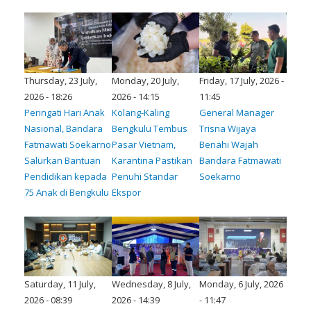
Thursday, 23 July,
Monday, 20 July,
Friday, 17 July, 2026 -
2026 - 18:26
2026 - 14:15
11:45
Peringati Hari Anak
Kolang-Kaling
General Manager
Nasional, Bandara
Bengkulu Tembus
Trisna Wijaya
Fatmawati Soekarno
Pasar Vietnam,
Benahi Wajah
Salurkan Bantuan
Karantina Pastikan
Bandara Fatmawati
Pendidikan kepada
Penuhi Standar
Soekarno
75 Anak di Bengkulu
Ekspor
Saturday, 11 July,
Wednesday, 8 July,
Monday, 6 July, 2026
2026 - 08:39
2026 - 14:39
- 11:47