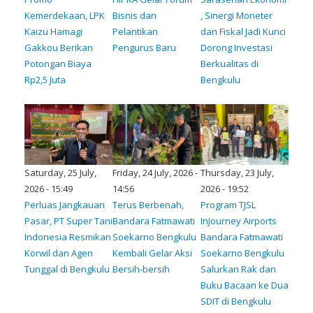
Kemerdekaan, LPK
Bisnis dan
, Sinergi Moneter
Kaizu Hamagi
Pelantikan
dan Fiskal Jadi Kunci
Gakkou Berikan
Pengurus Baru
Dorong Investasi
Potongan Biaya
Berkualitas di
Rp2,5 Juta
Bengkulu
Saturday, 25 July,
Friday, 24 July, 2026 -
Thursday, 23 July,
2026 - 15:49
14:56
2026 - 19:52
Perluas Jangkauan
Terus Berbenah,
Program TJSL
Pasar, PT Super Tani
Bandara Fatmawati
InJourney Airports
Indonesia Resmikan
Soekarno Bengkulu
Bandara Fatmawati
Korwil dan Agen
Kembali Gelar Aksi
Soekarno Bengkulu
Tunggal di Bengkulu
Bersih-bersih
Salurkan Rak dan
Buku Bacaan ke Dua
SDIT di Bengkulu