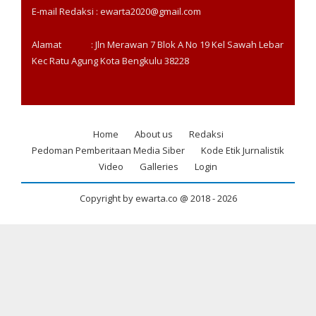
E-mail Redaksi : ewarta2020@gmail.com
Alamat : Jln Merawan 7 Blok A No 19 Kel Sawah Lebar
Kec Ratu Agung Kota Bengkulu 38228
Home
About us
Redaksi
Footer
Pedoman Pemberitaan Media Siber
Kode Etik Jurnalistik
menu
Video
Galleries
Login
Copyright by ewarta.co @ 2018 -
2026