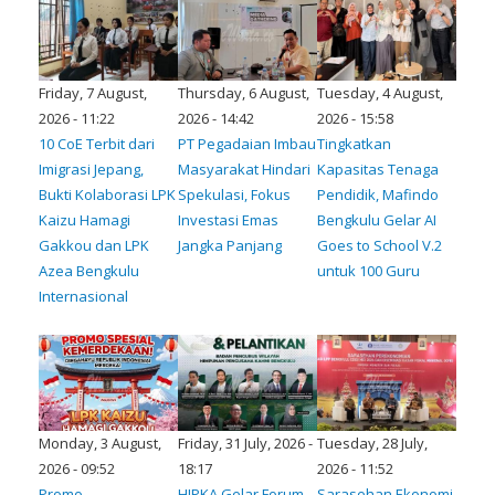
Friday, 7 August,
Thursday, 6 August,
Tuesday, 4 August,
2026 - 11:22
2026 - 14:42
2026 - 15:58
‎10 CoE Terbit dari
PT Pegadaian Imbau
​Tingkatkan
Imigrasi Jepang,
Masyarakat Hindari
Kapasitas Tenaga
Bukti Kolaborasi LPK
Spekulasi, Fokus
Pendidik, Mafindo
Kaizu Hamagi
Investasi Emas
Bengkulu Gelar AI
Gakkou dan LPK
Jangka Panjang
Goes to School V.2
Azea Bengkulu
untuk 100 Guru
Internasional
Monday, 3 August,
Friday, 31 July, 2026 -
Tuesday, 28 July,
2026 - 09:52
18:17
2026 - 11:52
Promo
HIPKA Gelar Forum
Sarasehan Ekonomi