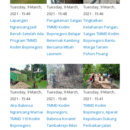
Tuesday, 9 March,
Tuesday, 9 March,
Tuesday, 9 March,
2021 - 15:49
2021 - 15:48
2021 - 15:46
Lapangan
Pengalaman Satgas
Tingkatkan
Ngrancang Jadi
TMMD Kodim
Ketahanan Pangan,
Bersih Setelah Ada
Bojonegoro Belajar
Satgas TMMD Kodim
Program TMMD
Beternak Kambing
Bojonegoro Bantu
Kodim Bojonegoro
Bersama Mbah
Warga Tanam
Lasinem
Pohon Pisang
Tuesday, 9 March,
Tuesday, 9 March,
Tuesday, 9 March,
2021 - 15:44
2021 - 15:43
2021 - 15:41
Aksi Babinsa
TMMD Kodim
TMMD Kodim
Ngrancang Warnai
Bojonegoro,
Bojonegoro, Aparat
TMMD 110 Kodim
Babinsa Koramil
Kepolisian Dukung
Bojonegoro
Tambakrejo Bikin
Perbaikan Jalan