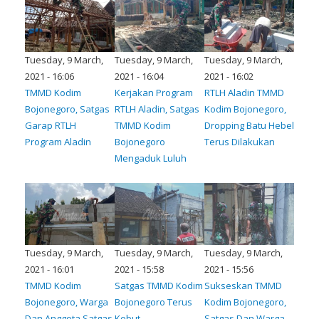
Tuesday, 9 March,
Tuesday, 9 March,
Tuesday, 9 March,
2021 - 16:06
2021 - 16:04
2021 - 16:02
TMMD Kodim
Kerjakan Program
RTLH Aladin TMMD
Bojonegoro, Satgas
RTLH Aladin, Satgas
Kodim Bojonegoro,
Garap RTLH
TMMD Kodim
Dropping Batu Hebel
Program Aladin
Bojonegoro
Terus Dilakukan
Mengaduk Luluh
Tuesday, 9 March,
Tuesday, 9 March,
Tuesday, 9 March,
2021 - 16:01
2021 - 15:58
2021 - 15:56
TMMD Kodim
Satgas TMMD Kodim
Sukseskan TMMD
Bojonegoro, Warga
Bojonegoro Terus
Kodim Bojonegoro,
Dan Anggota Satgas
Kebut
Satgas Dan Warga