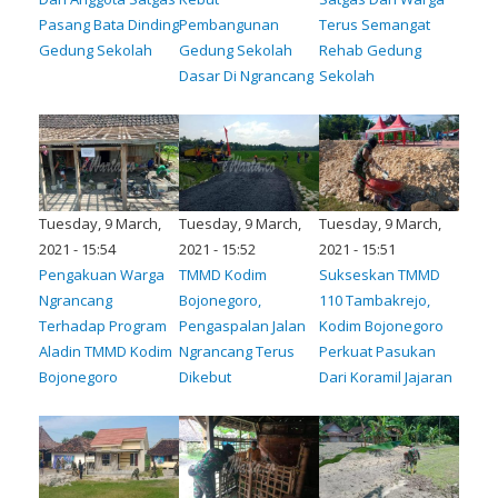
Pasang Bata Dinding
Pembangunan
Terus Semangat
Gedung Sekolah
Gedung Sekolah
Rehab Gedung
Dasar Di Ngrancang
Sekolah
Tuesday, 9 March,
Tuesday, 9 March,
Tuesday, 9 March,
2021 - 15:54
2021 - 15:52
2021 - 15:51
Pengakuan Warga
TMMD Kodim
Sukseskan TMMD
Ngrancang
Bojonegoro,
110 Tambakrejo,
Terhadap Program
Pengaspalan Jalan
Kodim Bojonegoro
Aladin TMMD Kodim
Ngrancang Terus
Perkuat Pasukan
Bojonegoro
Dikebut
Dari Koramil Jajaran