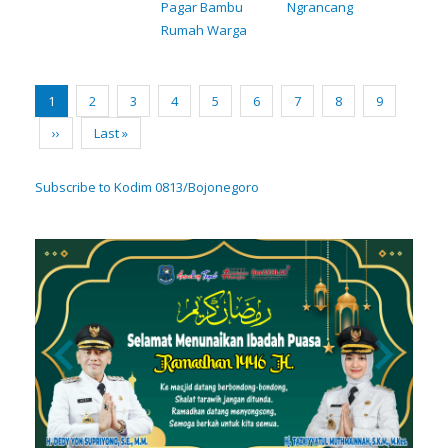
Pagar Bambu
Ngrancang
Rumah Warga
Pagination
Current
1
Page
2
Page
3
Page
4
Page
5
Page
6
Page
7
Page
8
Page
9
page
Next
››
Last
Last »
page
page
Subscribe to Kodim 0813/Bojonegoro