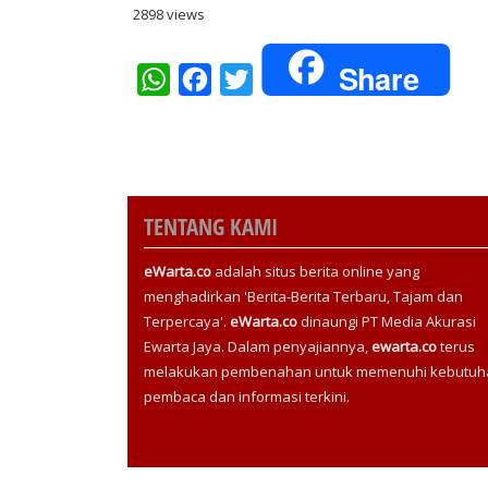
2898 views
Share
WhatsApp
Facebook
Twitter
TENTANG KAMI
eWarta.co
adalah situs berita online yang
menghadirkan 'Berita-Berita Terbaru, Tajam dan
Terpercaya'.
eWarta.co
dinaungi PT Media Akurasi
Ewarta Jaya. Dalam penyajiannya,
ewarta.co
terus
melakukan pembenahan untuk memenuhi kebutuh
pembaca dan informasi terkini.