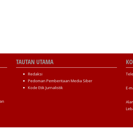
TAUTAN UTAMA
KO
Redaksi
Tel
Pedoman Pemberitaan Media Siber
Kode Etik Jurnalistik
E-m
an
Ala
Leb