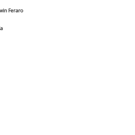
win Feraro
fa