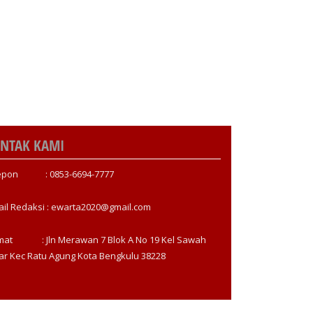
NTAK KAMI
epon : 0853-6694-7777
ail Redaksi : ewarta2020@gmail.com
mat : Jln Merawan 7 Blok A No 19 Kel Sawah
ar Kec Ratu Agung Kota Bengkulu 38228