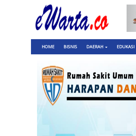
Skip
to
main
content
Main
HOME
BISNIS
DAERAH
EDUKASI
navigation