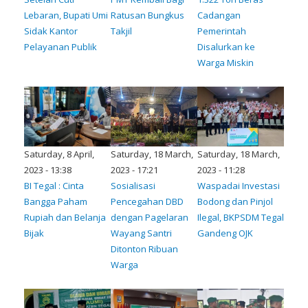
Lebaran, Bupati Umi
Ratusan Bungkus
Cadangan
Sidak Kantor
Takjil
Pemerintah
Pelayanan Publik
Disalurkan ke
Warga Miskin
Saturday, 8 April,
Saturday, 18 March,
Saturday, 18 March,
2023 - 13:38
2023 - 17:21
2023 - 11:28
BI Tegal : Cinta
Sosialisasi
Waspadai Investasi
Bangga Paham
Pencegahan DBD
Bodong dan Pinjol
Rupiah dan Belanja
dengan Pagelaran
Ilegal, BKPSDM Tegal
Bijak
Wayang Santri
Gandeng OJK
Ditonton Ribuan
Warga