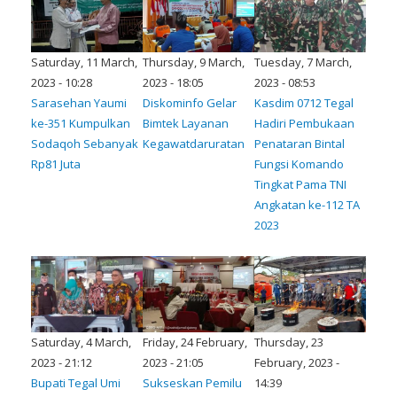
Saturday, 11 March,
Thursday, 9 March,
Tuesday, 7 March,
2023 - 10:28
2023 - 18:05
2023 - 08:53
Sarasehan Yaumi
Diskominfo Gelar
Kasdim 0712 Tegal
ke-351 Kumpulkan
Bimtek Layanan
Hadiri Pembukaan
Sodaqoh Sebanyak
Kegawatdaruratan
Penataran Bintal
Rp81 Juta
Fungsi Komando
Tingkat Pama TNI
Angkatan ke-112 TA
2023
Saturday, 4 March,
Friday, 24 February,
Thursday, 23
2023 - 21:12
2023 - 21:05
February, 2023 -
Bupati Tegal Umi
Sukseskan Pemilu
14:39