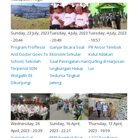
Sunday, 23 July, 2023
Tuesday, 4 July, 2023
Tuesday, 4 July, 2023
- 20:44
- 20:49
- 10:57
Program Proffesor
Ganjar Bicara Soal
PR Ansor Tembok
And Doctor Goes To
Ekonomi Sirkular
Kidul Adakan
School, Sekolah
Saat Peringatan Hari
Qurling di Harjosari
Terpencil SDN
Lingkungan Hidup
Lor
Wotgalih 03
Sedunia Tingkat
Dikunjungi
Jateng
Wednesday, 26
Sunday, 16 April,
Thursday, 13 April,
April, 2023 - 20:39
2023 - 22:21
2023 - 19:59
Setelah Cuti
PMT Kembali Bagi
1.322 Ton Beras