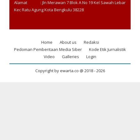
Alamat : Jln Merawan 7 Blok A No 19 Kel Sawah Lebar
Kec Ratu Agung Kota Bengkulu 38228
Home
About us
Redaksi
Footer
Pedoman Pemberitaan Media Siber
Kode Etik Jurnalistik
menu
Video
Galleries
Login
Copyright by ewarta.co @ 2018 -
2026