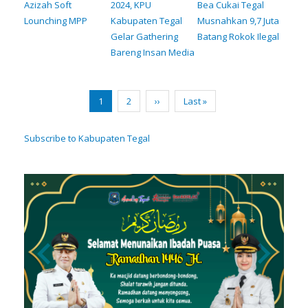
Azizah Soft
2024, KPU
Bea Cukai Tegal
Lounching MPP
Kabupaten Tegal
Musnahkan 9,7 Juta
Gelar Gathering
Batang Rokok Ilegal
Bareng Insan Media
Pagination
Current
1
Page
2
Next
››
Last
Last »
page
page
page
Subscribe to Kabupaten Tegal