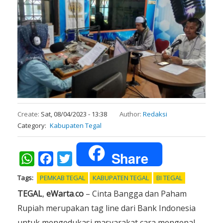
Create:
Sat, 08/04/2023 - 13:38
Author:
Redaksi
Category
Kabupaten Tegal
Share
WhatsApp
Facebook
Twitter
Tags
PEMKAB TEGAL
KABUPATEN TEGAL
BI TEGAL
TEGAL
,
eWarta
.
co
– Cinta Bangga dan Paham
Rupiah merupakan tag line dari Bank Indonesia
untuk mengedukasi masyarakat cara mengenal