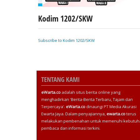
Kodim 1202/SKW
Subscribe to Kodim 1202/SKW
TENTANG KAMI
eWarta.co
adalah situs berita online yang
menghadirkan 'Berita-Berita Terbaru, Tajam dan
Terpercaya'.
eWarta.co
dinaungi PT Media Akurasi
Ewarta Jaya. Dalam penyajiannya,
ewarta.co
terus
melakukan pembenahan untuk memenuhi kebutuh
pembaca dan informasi terkini.