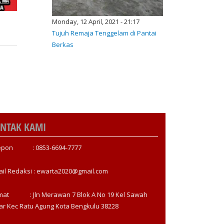
Monday, 12 April, 2021 - 21:17
Tujuh Remaja Tenggelam di Pantai
Berkas
NTAK KAMI
epon : 0853-6694-7777
ail Redaksi : ewarta2020@gmail.com
mat : Jln Merawan 7 Blok A No 19 Kel Sawah
ar Kec Ratu Agung Kota Bengkulu 38228