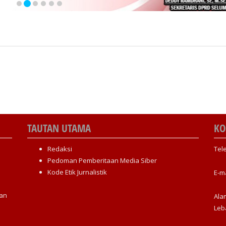
TAUTAN UTAMA
KO
Redaksi
Tel
Pedoman Pemberitaan Media Siber
Kode Etik Jurnalistik
E-m
an
Ala
Leb