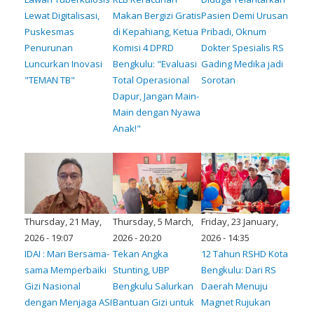
Lewat Digitalisasi,
Makan Bergizi Gratis
Pasien Demi Urusan
Puskesmas
di Kepahiang, Ketua
Pribadi, Oknum
Penurunan
Komisi 4 DPRD
Dokter Spesialis RS
Luncurkan Inovasi
Bengkulu: "Evaluasi
Gading Medika jadi
"TEMAN TB"
Total Operasional
Sorotan
Dapur, Jangan Main-
Main dengan Nyawa
Anak!"
Thursday, 21 May,
Thursday, 5 March,
Friday, 23 January,
2026 - 19:07
2026 - 20:20
2026 - 14:35
IDAI : Mari Bersama-
Tekan Angka
12 Tahun RSHD Kota
sama Memperbaiki
Stunting, UBP
Bengkulu: Dari RS
Gizi Nasional
Bengkulu Salurkan
Daerah Menuju
dengan Menjaga ASI
Bantuan Gizi untuk
Magnet Rujukan