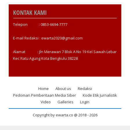
KONTAK KAMI
Telepon : 0853-6694-7777
E-mail Redaksi : ewarta2020@gmail.com
Alamat : Jln Merawan 7 Blok A No 19 Kel Sawah Lebar
Kec Ratu Agung Kota Bengkulu 38228
Home
About us
Redaksi
Footer
Pedoman Pemberitaan Media Siber
Kode Etik Jurnalistik
menu
Video
Galleries
Login
Copyright by ewarta.co @ 2018 -
2026