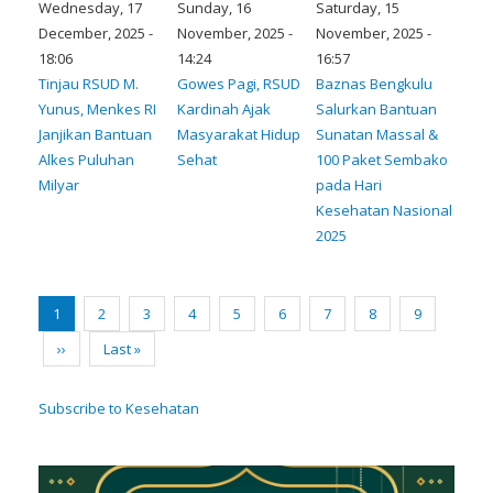
Wednesday, 17
Sunday, 16
Saturday, 15
December, 2025 -
November, 2025 -
November, 2025 -
18:06
14:24
16:57
Tinjau RSUD M.
Gowes Pagi, RSUD
Baznas Bengkulu
Yunus, Menkes RI
Kardinah Ajak
Salurkan Bantuan
Janjikan Bantuan
Masyarakat Hidup
Sunatan Massal &
Alkes Puluhan
Sehat
100 Paket Sembako
Milyar
pada Hari
Kesehatan Nasional
2025
Pagination
Current
1
Page
2
Page
3
Page
4
Page
5
Page
6
Page
7
Page
8
Page
9
page
Next
››
Last
Last »
page
page
Subscribe to Kesehatan