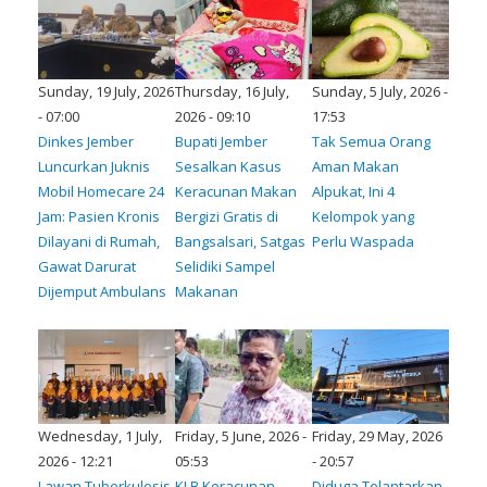
Sunday, 19 July, 2026
Thursday, 16 July,
Sunday, 5 July, 2026 -
- 07:00
2026 - 09:10
17:53
Dinkes Jember
Bupati Jember
Tak Semua Orang
Luncurkan Juknis
Sesalkan Kasus
Aman Makan
Mobil Homecare 24
Keracunan Makan
Alpukat, Ini 4
Jam: Pasien Kronis
Bergizi Gratis di
Kelompok yang
Dilayani di Rumah,
Bangsalsari, Satgas
Perlu Waspada
Gawat Darurat
Selidiki Sampel
Dijemput Ambulans
Makanan
Wednesday, 1 July,
Friday, 5 June, 2026 -
Friday, 29 May, 2026
2026 - 12:21
05:53
- 20:57
Lawan Tuberkulosis
KLB Keracunan
Diduga Telantarkan