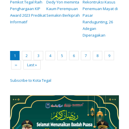
Pemkot Tegal Raih
Dedy Yon meminta
Rekontruksi Kasus
Penghargaan KIP
Kaum Perempuan
Penemuan Mayat di
Award 2023 Predikat
Semakin Berkiprah
Pasar
Informatif
Randugunting, 26
Adegan
Diperagakan
Pagination
Current
1
Page
2
Page
3
Page
4
Page
5
Page
6
Page
7
Page
8
Page
9
page
Next
››
Last
Last »
page
page
Subscribe to Kota Tegal