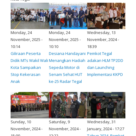
Monday, 24
Monday, 24
Wednesday, 13
November, 2025 -
November, 2025 -
November, 2024 -
10:14
10:10
18:39
Giliraan Peserta
Desiana Handayani
Pemkot Tegal
Didik MTs Wakil Wali
Menangkan Hadiah
adakan HLM TP2DD
Kota Sampaikan
Sepeda Motor di
dan Launching
Stop Kekerasan
Senam Sehat HUT
Implementasi KKPD
Anak
ke-25 Radar Tegal
Sunday, 10
Saturday, 9
Wednesday, 31
November, 2024 -
November, 2024 -
January, 2024 - 17:27
15:00
12:22
Tahun 2024, Pemkot