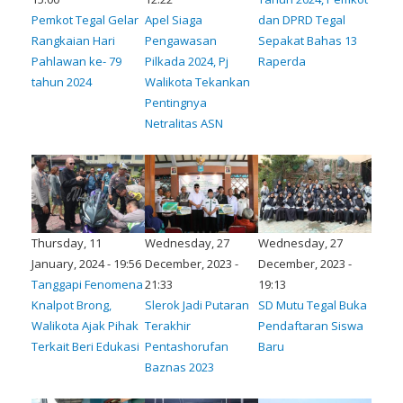
Pemkot Tegal Gelar
Apel Siaga
dan DPRD Tegal
Rangkaian Hari
Pengawasan
Sepakat Bahas 13
Pahlawan ke- 79
Pilkada 2024, Pj
Raperda
tahun 2024
Walikota Tekankan
Pentingnya
Netralitas ASN
Thursday, 11
Wednesday, 27
Wednesday, 27
January, 2024 - 19:56
December, 2023 -
December, 2023 -
Tanggapi Fenomena
21:33
19:13
Knalpot Brong,
Slerok Jadi Putaran
SD Mutu Tegal Buka
Walikota Ajak Pihak
Terakhir
Pendaftaran Siswa
Terkait Beri Edukasi
Pentashorufan
Baru
Baznas 2023