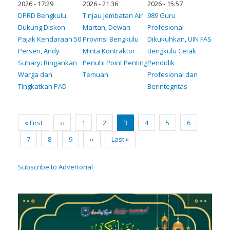
2026 - 17:29
2026 - 21:36
2026 - 15:57
DPRD Bengkulu
Tinjau Jembatan Air
989 Guru
Dukung Diskon
Martan, Dewan
Profesional
Pajak Kendaraan 50
Provinsi Bengkulu
Dikukuhkan, UIN FAS
Persen, Andy
Minta Kontraktor
Bengkulu Cetak
Suhary: Ringankan
Penuhi Point Penting
Pendidik
Warga dan
Temuan
Profesional dan
Tingkatkan PAD
Berintegritas
Pagination
First
« First
Previous
‹‹
Page
1
Page
2
Current
3
Page
4
Page
5
Page
6
page
page
page
Page
7
Page
8
Page
9
Next
››
Last
Last »
page
page
Subscribe to Advertorial