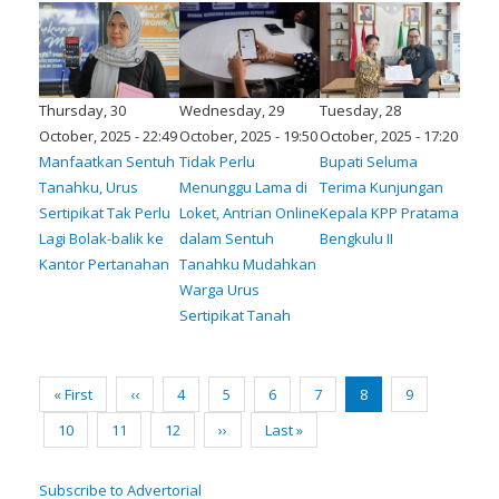
Thursday, 30
Wednesday, 29
Tuesday, 28
October, 2025 - 22:49
October, 2025 - 19:50
October, 2025 - 17:20
Manfaatkan Sentuh
Tidak Perlu
Bupati Seluma
Tanahku, Urus
Menunggu Lama di
Terima Kunjungan
Sertipikat Tak Perlu
Loket, Antrian Online
Kepala KPP Pratama
Lagi Bolak-balik ke
dalam Sentuh
Bengkulu II
Kantor Pertanahan
Tanahku Mudahkan
Warga Urus
Sertipikat Tanah
Pagination
First
« First
Previous
‹‹
Page
4
Page
5
Page
6
Page
7
Current
8
Page
9
page
page
page
Page
10
Page
11
Page
12
Next
››
Last
Last »
page
page
Subscribe to Advertorial