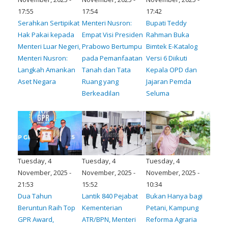
17:55
17:54
17:42
Serahkan Sertipikat
Menteri Nusron:
Bupati Teddy
Hak Pakai kepada
Empat Visi Presiden
Rahman Buka
Menteri Luar Negeri,
Prabowo Bertumpu
Bimtek E-Katalog
Menteri Nusron:
pada Pemanfaatan
Versi 6 Diikuti
Langkah Amankan
Tanah dan Tata
Kepala OPD dan
Aset Negara
Ruang yang
Jajaran Pemda
Berkeadilan
Seluma
Tuesday, 4
Tuesday, 4
Tuesday, 4
November, 2025 -
November, 2025 -
November, 2025 -
21:53
15:52
10:34
Dua Tahun
Lantik 840 Pejabat
Bukan Hanya bagi
Beruntun Raih Top
Kementerian
Petani, Kampung
GPR Award,
ATR/BPN, Menteri
Reforma Agraria