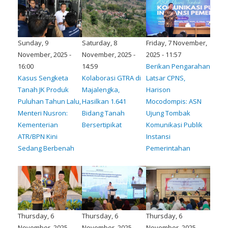
Sunday, 9
Saturday, 8
Friday, 7 November,
November, 2025 -
November, 2025 -
2025 - 11:57
16:00
14:59
Berikan Pengarahan
Kasus Sengketa
Kolaborasi GTRA di
Latsar CPNS,
Tanah JK Produk
Majalengka,
Harison
Puluhan Tahun Lalu,
Hasilkan 1.641
Mocodompis: ASN
Menteri Nusron:
Bidang Tanah
Ujung Tombak
Kementerian
Bersertipikat
Komunikasi Publik
ATR/BPN Kini
Instansi
Sedang Berbenah
Pemerintahan
Thursday, 6
Thursday, 6
Thursday, 6
November, 2025 -
November, 2025 -
November, 2025 -