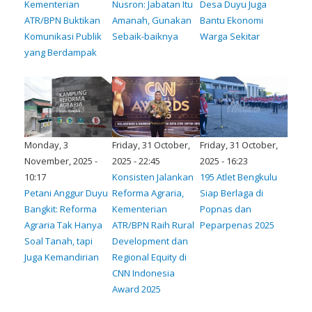
Kementerian
Nusron: Jabatan Itu
Desa Duyu Juga
ATR/BPN Buktikan
Amanah, Gunakan
Bantu Ekonomi
Komunikasi Publik
Sebaik-baiknya
Warga Sekitar
yang Berdampak
Monday, 3
Friday, 31 October,
Friday, 31 October,
November, 2025 -
2025 - 22:45
2025 - 16:23
10:17
Konsisten Jalankan
195 Atlet Bengkulu
Petani Anggur Duyu
Reforma Agraria,
Siap Berlaga di
Bangkit: Reforma
Kementerian
Popnas dan
Agraria Tak Hanya
ATR/BPN Raih Rural
Peparpenas 2025
Soal Tanah, tapi
Development dan
Juga Kemandirian
Regional Equity di
CNN Indonesia
Award 2025