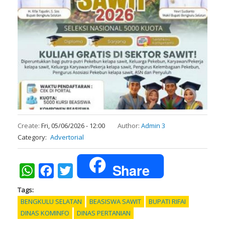
Create:
Fri, 05/06/2026 - 12:00
Author:
Admin 3
Category
Advertorial
Share
WhatsApp
Facebook
Twitter
Tags
BENGKULU SELATAN
BEASISWA SAWIT
BUPATI RIFAI
DINAS KOMINFO
DINAS PERTANIAN