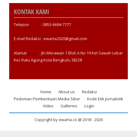
KONTAK KAMI
Telepon : 0853-6694-7777
E-mail Redaksi : ewarta2020@gmail.com
Alamat : Jln Merawan 7 Blok A No 19 Kel Sawah Lebar
Kec Ratu Agung Kota Bengkulu 38228
Home
About us
Redaksi
Footer
Pedoman Pemberitaan Media Siber
Kode Etik Jurnalistik
menu
Video
Galleries
Login
Copyright by ewarta.co @ 2018 -
2026