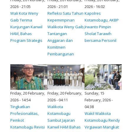
2026 - 21:05
2026 - 21:01
2026 - 16:02
Wali Kota Weny
Refleksi Satu Tahun
Kapolres
Gaib Terima
Kepemimpinan
Kotamobagu, AKBP
Kunjungan Kanwil
Walikota Weny Gaib,
Irwanto Pimpin
HAM, Bahas
Tantangan
Sholat Tarawih
Program Strategis
Anggaran dan
bersama Personil
Komitmen
Pembangunan
Friday, 20 February,
Friday, 20 February,
Sunday, 15
2026 - 14:54
2026 - 04:11
February, 2026 -
Tingkatkan
Walikota
04:38
Profesionalitas,
Kotamobagu
Wakil Walikota
Pemkot
Sambut Jajaran
Kotamobagu Rendy
Kotamobagu Revisi
Kanwil HAM Bahas
Virgiawan Mangkat