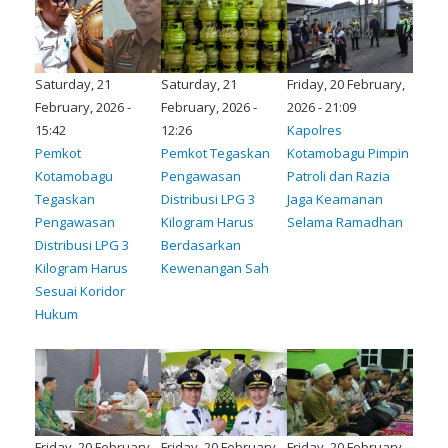
Saturday, 21
Saturday, 21
Friday, 20 February,
February, 2026 -
February, 2026 -
2026 - 21:09
15:42
12:26
Kapolres
Pemkot
Pemkot Tegaskan
Kotamobagu Pimpin
Kotamobagu
Pengawasan
Patroli dan Razia
Tegaskan
Distribusi LPG 3
Jaga Keamanan
Pengawasan
Kilogram Harus
Selama Ramadhan
Distribusi LPG 3
Berdasarkan
Kilogram Harus
Kewenangan Sah
Sesuai Koridor
Hukum
Friday, 20 February,
Friday, 20 February,
Friday, 20 February,