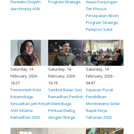
Perwako Disiplin
Program Strategis
Awasi Kunjungan
dan Kinerja ASN
Tim Khusus
Percepatan Akses
Program Strategis
Pemprov Sulut
Saturday, 14
Saturday, 14
Saturday, 14
February, 2026 -
February, 2026 -
February, 2026 -
16:27
16:19
04:47
Pemerintah Kota
Sambut Bulan Suci
Yayasan Pusat
kotamobagu
Ramadhan,Pemkot
Pendidikan
Sesuaikan Jam Kerja
Kotamobagu
Mondowana Gelar
ASN Selama
Perkuat Dialog
Rapat Kerja
Ramadhan 2026
dengan Warga
Tahunan 2026