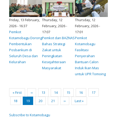
Friday, 13 February,
Thursday, 12
Thursday, 12
2026 - 16:37
February, 2026 -
February, 2026 -
Pemkot
17:07
17:01
Kotamobagu Dorong
Pemkot dan BAZNAS
Pemkot
Pembentukan
Bahas Strategi
Kotamobagu
Posbankum di
Zakat untuk
Fasilitasi
Seluruh Desa dan
Peningkatan
Penyerahan
Kelurahan
Kesejahteraan
Bantuan Calon
Masyarakat
Induk Ikan Mas
untuk UPR Tomoing
Pagination
First
« First
Previous
‹‹
Page
13
Page
14
Page
15
Page
16
Page
17
page
page
Page
18
Current
19
Page
20
Page
21
Next
››
Last
Last »
page
page
page
Subscribe to Kotamobagu