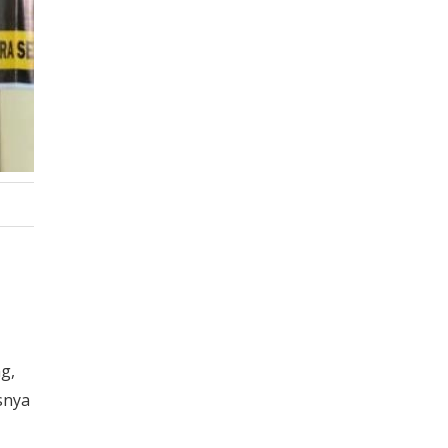
g,
snya