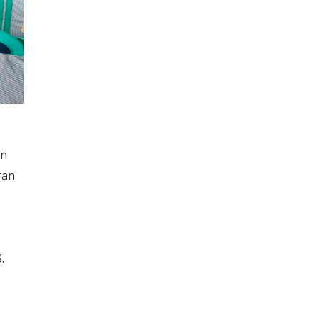
an
ran
.