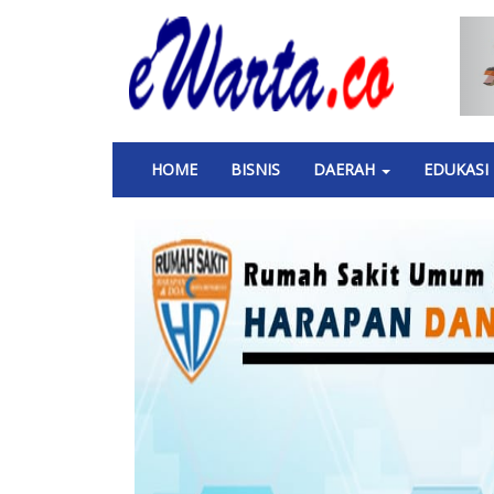
Skip
to
main
content
Main
HOME
BISNIS
DAERAH
EDUKASI
navigation