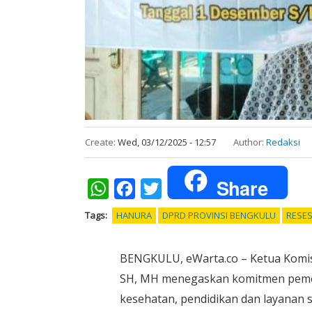
Create:
Wed, 03/12/2025 - 12:57
Author:
Redaksi
Share
WhatsApp
Facebook
Twitter
Tags
HANURA
DPRD PROVINSI BENGKULU
RESE
BENGKULU, eWarta.co – Ketua Komisi
SH, MH menegaskan komitmen pemer
kesehatan, pendidikan dan layanan s