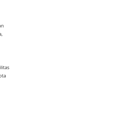
an
a,
litas
ota