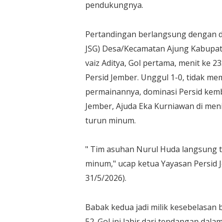
pendukungnya.
Pertandingan berlangsung dengan d
JSG) Desa/Kecamatan Ajung Kabupat
vaiz Aditya, Gol pertama, menit ke 
Persid Jember. Unggul 1-0, tidak m
permainannya, dominasi Persid kemb
Jember, Ajuda Eka Kurniawan di men
turun minum.
" Tim asuhan Nurul Huda langsung ta
minum," ucap ketua Yayasan Persid J
31/5/2026).
Babak kedua jadi milik kesebelasan be
52. Gol ini lahir dari tendangan dala