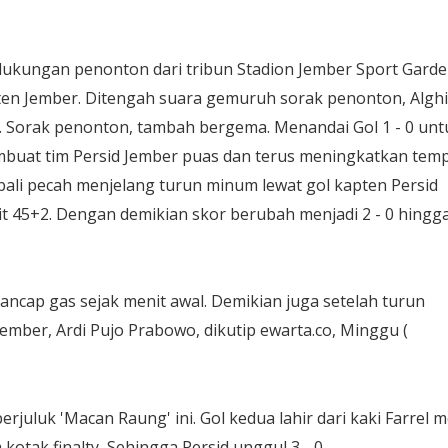
ukungan penonton dari tribun Stadion Jember Sport Garde
en Jember. Ditengah suara gemuruh sorak penonton, Alghif
23. Sorak penonton, tambah bergema. Menandai Gol 1 - 0 unt
embuat tim Persid Jember puas dan terus meningkatkan tem
ali pecah menjelang turun minum lewat gol kapten Persid
it 45+2. Dengan demikian skor berubah menjadi 2 - 0 hingg
ncap gas sejak menit awal. Demikian juga setelah turun
ember, Ardi Pujo Prabowo, dikutip ewarta.co, Minggu (
rjuluk 'Macan Raung' ini. Gol kedua lahir dari kaki Farrel m
m kotak finalty, Sehingga Persid unggul 3 - 0.