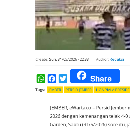
Create:
Sun, 31/05/2026 - 22:33
Author:
Redaksi
Share
WhatsApp
Facebook
Twitter
Tags
JEMBER
PERSID JEMBER
LIGA PIALA PRESID
JEMBER, eWarta.co – Persid Jember 
2026 dengan kemenangan telak 4-0 a
Garden, Sabtu (31/5/2026) sore itu, 