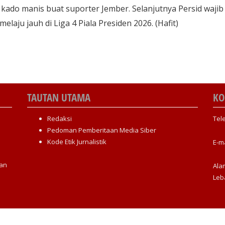
 kado manis buat suporter Jember. Selanjutnya Persid wajib
elaju jauh di Liga 4 Piala Presiden 2026. (Hafit)
TAUTAN UTAMA
KO
Redaksi
Tel
Pedoman Pemberitaan Media Siber
Kode Etik Jurnalistik
E-m
an
Ala
Leb