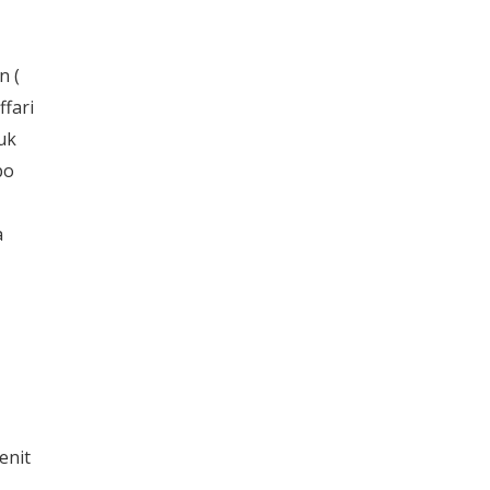
n (
fari
uk
po
a
enit