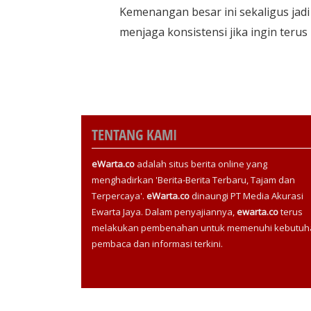
Kemenangan besar ini sekaligus jadi
menjaga konsistensi jika ingin terus m
TENTANG KAMI
eWarta.co
adalah situs berita online yang
menghadirkan 'Berita-Berita Terbaru, Tajam dan
Terpercaya'.
eWarta.co
dinaungi PT Media Akurasi
Ewarta Jaya. Dalam penyajiannya,
ewarta.co
terus
melakukan pembenahan untuk memenuhi kebutuh
pembaca dan informasi terkini.