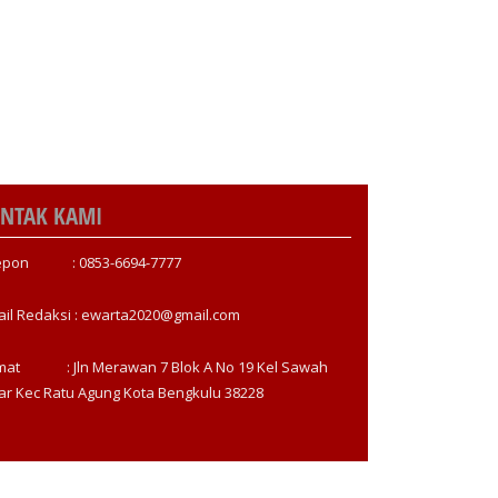
NTAK KAMI
epon : 0853-6694-7777
ail Redaksi : ewarta2020@gmail.com
mat : Jln Merawan 7 Blok A No 19 Kel Sawah
ar Kec Ratu Agung Kota Bengkulu 38228