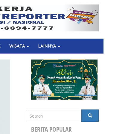
Next
K
WISATA
LAINNYA
Search
SEARCH
BERITA POPULAR