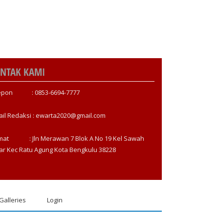
NTAK KAMI
epon : 0853-6694-7777
ail Redaksi : ewarta2020@gmail.com
mat : Jln Merawan 7 Blok A No 19 Kel Sawah
ar Kec Ratu Agung Kota Bengkulu 38228
Galleries
Login