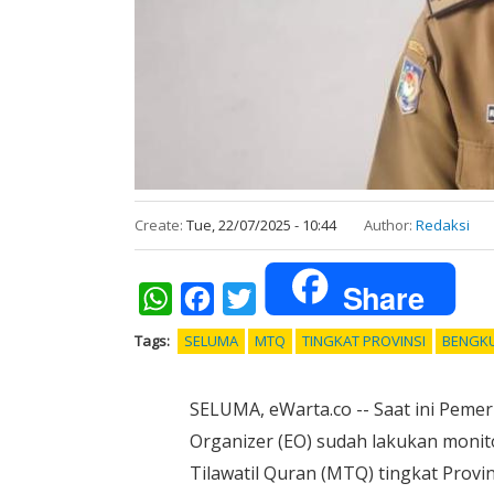
Create:
Tue, 22/07/2025 - 10:44
Author:
Redaksi
Share
WhatsApp
Facebook
Twitter
Tags
SELUMA
MTQ
TINGKAT PROVINSI
BENGK
SELUMA, eWarta.co -- Saat ini Peme
Organizer (EO) sudah lakukan monit
Tilawatil Quran (MTQ) tingkat Prov