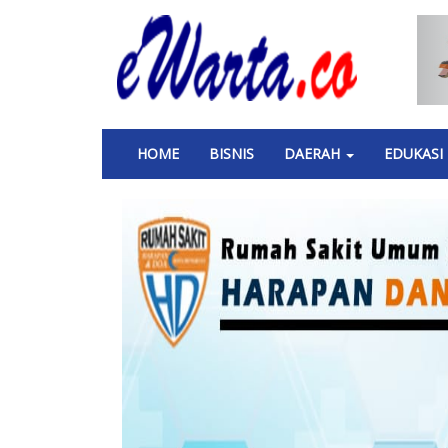
Skip
to
main
content
Main
HOME
BISNIS
DAERAH
EDUKASI
navigation