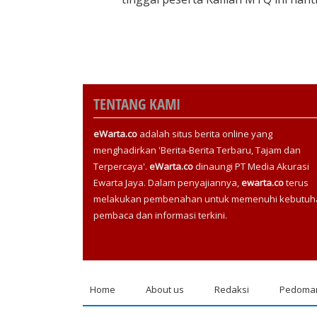
TENTANG KAMI
eWarta.co
adalah situs berita online yang
menghadirkan 'Berita-Berita Terbaru, Tajam dan
Terpercaya'.
eWarta.co
dinaungi PT Media Akurasi
Ewarta Jaya. Dalam penyajiannya,
ewarta.co
terus
melakukan pembenahan untuk memenuhi kebutuh
pembaca dan informasi terkini.
Home
About us
Redaksi
Pedoman
Footer