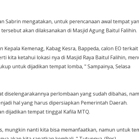
uan Sabrin mengatakan, untuk perencanaan awal tempat ya
 tersebut akan dilaksanakan di Masjid Agung Baitul Falihin.
 Kepala Kemenag, Kabag Kesra, Bappeda, calon EO terkait
i kita ketahui lokasi nya di Masjid Raya Baitul Falihin, men
ukup untuk dijadikan tempat lomba, " Sampainya, Selasa
pat diselengarakannya perlombaan yang sudah dibahas, na
enjadi hal yang harus dipersiapkan Pemerintah Daerah.
 dijadikan tempat tinggal Kafila MTQ.
s, mungkin nanti kita bisa memanfaatkan, namun untuk te
inya akan kita rapatkan kembali, " Tutupnya. (Rns)