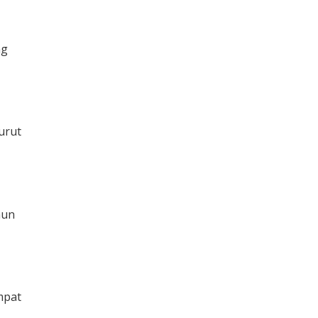
ng
urut
mun
mpat