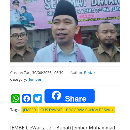
Create:
Tue, 30/06/2026 - 06:39
Author:
Redaksi
Category
Jember
Share
WhatsApp
Facebook
Twitter
Tags
JEMBER
GUS FAWAIT
PROGRAM BUNGA DESAKU
JEMBER, eWarta.co – Bupati Jember Muhammad