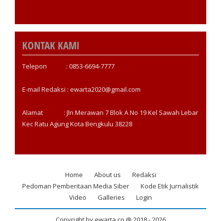
KONTAK KAMI
Telepon : 0853-6694-7777
E-mail Redaksi : ewarta2020@gmail.com
Alamat : Jln Merawan 7 Blok A No 19 Kel Sawah Lebar
Kec Ratu Agung Kota Bengkulu 38228
Home
About us
Redaksi
Footer
Pedoman Pemberitaan Media Siber
Kode Etik Jurnalistik
menu
Video
Galleries
Login
Copyright by ewarta.co @ 2018 -
2026