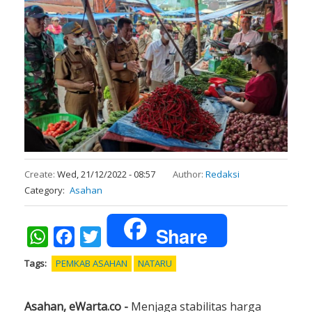
Create:
Wed, 21/12/2022 - 08:57
Author:
Redaksi
Category
Asahan
Share
WhatsApp
Facebook
Twitter
Tags
PEMKAB ASAHAN
NATARU
Asahan, eWarta.co -
Menjaga stabilitas harga