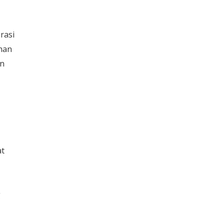
rasi
ahan
en
at
g