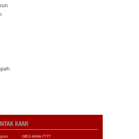
pun
n
mpah
NTAK KAMI
epon : 0853-6694-7777