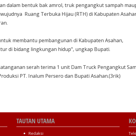
an dalam bentuk bak amrol, truk pengangkut sampah mau
erwujudnya Ruang Terbuka Hijau (RTH) di Kabupaten Asaha
ran.
t untuk membantu pembangunan di Kabupaten Asahan,
r di bidang lingkungan hidup", ungkap Bupati.
datanganan serah terima 1 unit Dam Truck Pengangkut Sa
Produksi PT. Inalum Persero dan Bupati Asahan.(3rik)
TAUTAN UTAMA
KO
Redaksi
Tel