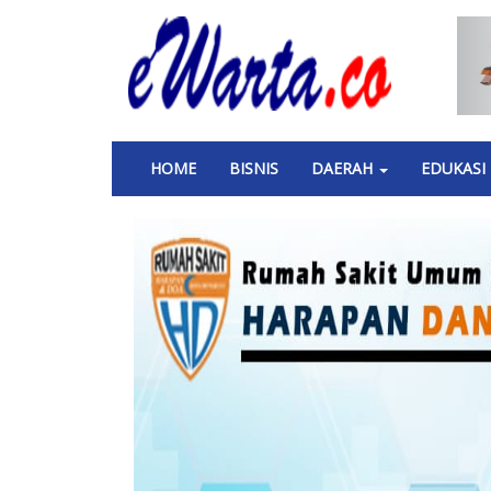
Skip
to
main
content
Main
HOME
BISNIS
DAERAH
EDUKASI
navigation