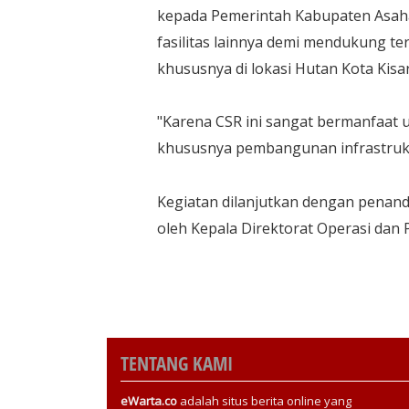
kepada Pemerintah Kabupaten Asah
fasilitas lainnya demi mendukung t
khususnya di lokasi Hutan Kota Kisa
"Karena CSR ini sangat bermanfaa
khususnya pembangunan infrastruktu
Kegiatan dilanjutkan dengan penan
oleh Kepala Direktorat Operasi dan 
TENTANG KAMI
eWarta.co
adalah situs berita online yang