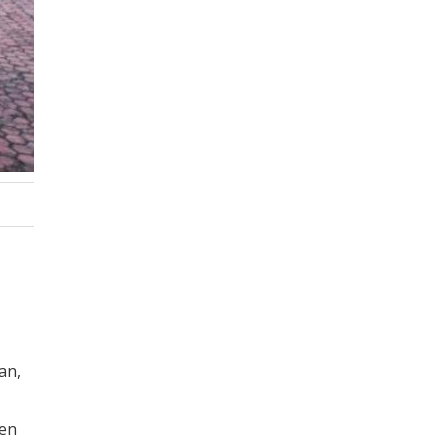
an,
ten