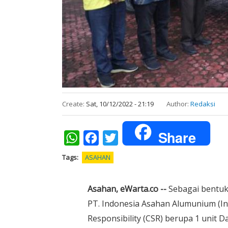
Create:
Sat, 10/12/2022 - 21:19
Author:
Redaksi
Share
WhatsApp
Facebook
Twitter
Tags
ASAHAN
Asahan, eWarta.co --
Sebagai bentuk
PT. Indonesia Asahan Alumunium (I
Responsibility (CSR) berupa 1 uni