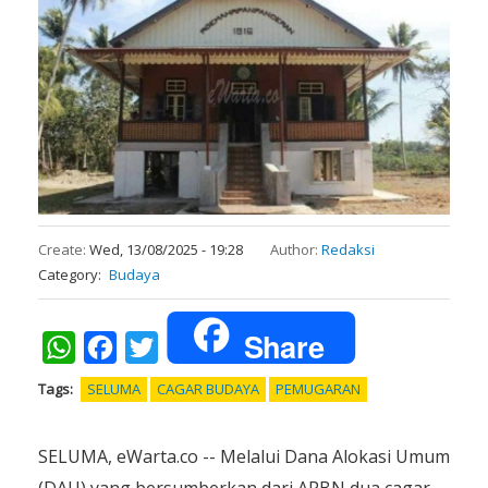
Create:
Wed, 13/08/2025 - 19:28
Author:
Redaksi
Category
Budaya
Share
WhatsApp
Facebook
Twitter
Tags
SELUMA
CAGAR BUDAYA
PEMUGARAN
SELUMA, eWarta.co -- Melalui Dana Alokasi Umum
(DAU) yang bersumberkan dari APBN dua cagar