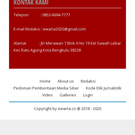
KONTAK KAMI
Telepon : 0853-6694-7777
E-mail Redaksi : ewarta2020@gmail.com
Alamat : Jln Merawan 7 Blok A No 19 Kel Sawah Lebar
Kec Ratu Agung Kota Bengkulu 38228
Home
About us
Redaksi
Footer
Pedoman Pemberitaan Media Siber
Kode Etik Jurnalistik
menu
Video
Galleries
Login
Copyright by ewarta.co @ 2018 -
2026