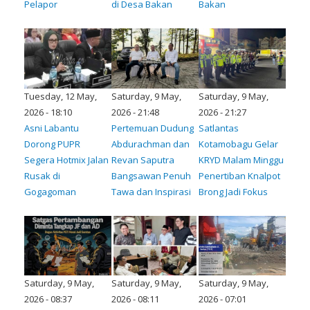
Pelapor
di Desa Bakan
Bakan
Tuesday, 12 May,
Saturday, 9 May,
Saturday, 9 May,
2026 - 18:10
2026 - 21:48
2026 - 21:27
Asni Labantu
Pertemuan Dudung
Satlantas
Dorong PUPR
Abdurachman dan
Kotamobagu Gelar
Segera Hotmix Jalan
Revan Saputra
KRYD Malam Minggu
Rusak di
Bangsawan Penuh
Penertiban Knalpot
Gogagoman
Tawa dan Inspirasi
Brong Jadi Fokus
Saturday, 9 May,
Saturday, 9 May,
Saturday, 9 May,
2026 - 08:37
2026 - 08:11
2026 - 07:01