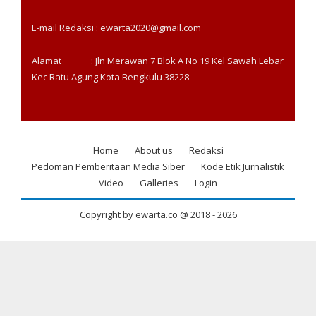
E-mail Redaksi : ewarta2020@gmail.com
Alamat : Jln Merawan 7 Blok A No 19 Kel Sawah Lebar
Kec Ratu Agung Kota Bengkulu 38228
Home
About us
Redaksi
Footer
Pedoman Pemberitaan Media Siber
Kode Etik Jurnalistik
menu
Video
Galleries
Login
Copyright by ewarta.co @ 2018 -
2026