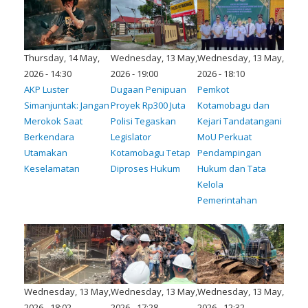
Thursday, 14 May,
Wednesday, 13 May,
Wednesday, 13 May,
2026 - 14:30
2026 - 19:00
2026 - 18:10
AKP Luster
Dugaan Penipuan
Pemkot
Simanjuntak: Jangan
Proyek Rp300 Juta
Kotamobagu dan
Merokok Saat
Polisi Tegaskan
Kejari Tandatangani
Berkendara
Legislator
MoU Perkuat
Utamakan
Kotamobagu Tetap
Pendampingan
Keselamatan
Diproses Hukum
Hukum dan Tata
Kelola
Pemerintahan
Wednesday, 13 May,
Wednesday, 13 May,
Wednesday, 13 May,
2026 - 18:02
2026 - 17:28
2026 - 12:32