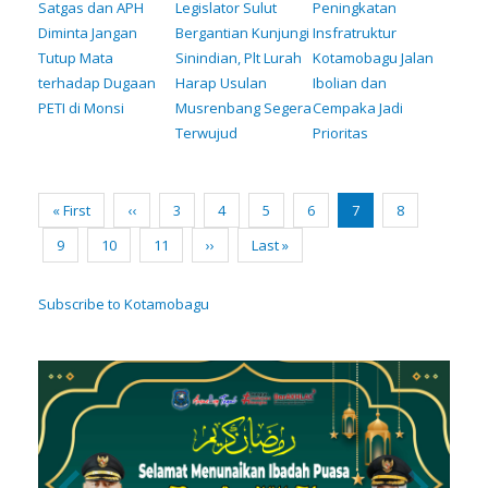
Satgas dan APH
Legislator Sulut
Peningkatan
Diminta Jangan
Bergantian Kunjungi
Insfratruktur
Tutup Mata
Sinindian, Plt Lurah
Kotamobagu Jalan
terhadap Dugaan
Harap Usulan
Ibolian dan
PETI di Monsi
Musrenbang Segera
Cempaka Jadi
Terwujud
Prioritas
Pagination
First
« First
Previous
‹‹
Page
3
Page
4
Page
5
Page
6
Current
7
Page
8
page
page
page
Page
9
Page
10
Page
11
Next
››
Last
Last »
page
page
Subscribe to Kotamobagu