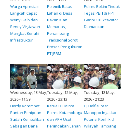
Warga Apresiasi
Polemik Batas
Polres Boltim Tindak
Langkah Cepat
Lahan di Desa
Tegas PETI di HPT
Weny Gaib dan
Bakan Kian
Garini 10 Excavator
Rendy Virgiawan
Memanas,
Diamankan
Mangkat Benahi
Penambang
Infrastruktur
Tradisional Soroti
Proses Pengukuran
PT JRBM
Wednesday, 13 May,
Tuesday, 12 May,
Tuesday, 12 May,
2026 - 11:59
2026 - 23:13
2026 - 21:23
Herdy Korompot
Ketua LBI Minta
Hj Dolfie Paat
Bantah Penipuan
Polres Kotamobagu
Manoppo Ingatkan
Sudah Kembalikan
dan APH Usut
Potensi Konflik di
Sebagian Dana
Penindakan Lahan
Wilayah Tambang