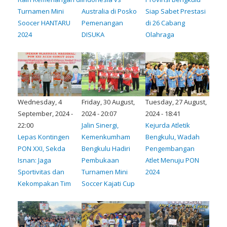
Turnamen Mini
Australia di Posko
Siap Sabet Prestasi
Soocer HANTARU
Pemenangan
di 26 Cabang
2024
DISUKA
Olahraga
Wednesday, 4
Friday, 30 August,
Tuesday, 27 August,
September, 2024 -
2024 - 20:07
2024 - 18:41
22:00
Jalin Sinergi,
Kejurda Atletik
Lepas Kontingen
Kemenkumham
Bengkulu, Wadah
PON XXI, Sekda
Bengkulu Hadiri
Pengembangan
Isnan: Jaga
Pembukaan
Atlet Menuju PON
Sportivitas dan
Turnamen Mini
2024
Kekompakan Tim
Soccer Kajati Cup