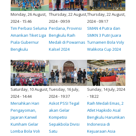
Monday, 26 August,
Thursday, 22 August,
Thursday, 22 August,
2024 - 15:46
2024 - 09:59
2024 - 09:17
Tim Perbasi Seluma
Perdana, Provinsi
SMAN 4 Putra dan
Amankan Tiket Liga
Bengkulu Raih
SMKN 3 Putri Juara
Piala Gubernur
Medali di Powarnas
Turnamen Bola Voly
Bengkulu
Kalsel 2024
Walikota Cup 2024
Saturday, 10 August,
Tuesday, 16 July,
Sunday, 14 July, 2024
2024 - 14:44
2024 - 19:37
- 18:22
Meriahkan Hari
Askot PSSI Tegal
Raih Medali Emas, 2
Pengayoman,
akan Gelar
Atlet Hapkido Asal
Jajaran Kanwil
Kompetisi
Bengkulu Harumkan
Kumham Gelar
Sepakbola Divisi
Indonesia di
Lomba Bola Voli
Satu
Kejuaraan Asia