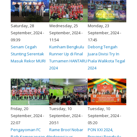
Saturday, 28
Wednesday, 25
Monday, 23
September, 2024 -
September, 2024 -
September, 2024 -
09:39
11:54
17:45
Senam Cegah
Kumham Bengkulu
Debong Tengah
Stunting Serentak
Runner Up di Final
Juara Divisi Try In
Masuk Rekor MURI
Turnamen HANTARU
Piala Walikota Tegal
2024
2024
Friday, 20
Tuesday, 10
Tuesday, 10
September, 2024 -
September, 2024 -
September, 2024 -
22:07
20:51
05:20
Pengayoman FC
Rame Broo! Nobar
PON XXI 2024,
Raih Kemenangan di
Indonesia vs
Provinsi Bengkulu