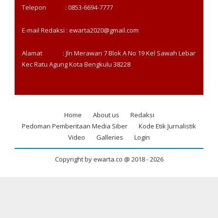
Telepon : 0853-6694-7777
E-mail Redaksi : ewarta2020@gmail.com
Alamat : Jln Merawan 7 Blok A No 19 Kel Sawah Lebar
Kec Ratu Agung Kota Bengkulu 38228
Home
About us
Redaksi
Footer
Pedoman Pemberitaan Media Siber
Kode Etik Jurnalistik
menu
Video
Galleries
Login
Copyright by ewarta.co @ 2018 -
2026