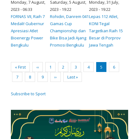
Monday, 7 August,
Saturday, 5 August,
Monday, 31 July,
2023 - 06:33
2023 - 19:22
2023 - 19:22
FORNAS VII, Raih 7
Rohidin, Danrem 041
Lepas 112 Atlet,
Medali! Gubernur
Gamas Cup
KONI Tegal
Apresiasi Atlet
Championship dan
Targetkan Raih 15
Bioenergy Power
Bike Bisa Jadi Ajang
Besar di Porprov
Bengkulu
Promosi Bengkulu
Jawa Tengah
Pagination
First
« First
Previous
‹‹
Page
1
Page
2
Page
3
Page
4
Current
5
Page
6
page
page
page
Page
7
Page
8
Page
9
Next
››
Last
Last »
page
page
Subscribe to Sport