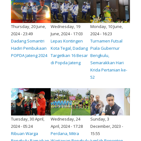
Thursday, 20 June,
Wednesday, 19
Monday, 10 June,
2024 - 23:49
June, 2024 - 17:03
2024 - 16:23
Dadang Somantri
Lepas Kontingen
Turnamen Futsal
Hadiri Pembukaan
Kota Tegal, Dadang
Piala Gubernur
POPDA Jateng 2024
Targetkan 16 Besar
Bengkulu,
di Popda Jateng
Semarakkan Hari
Krida Pertanian ke-
52
Tuesday, 30 April,
Wednesday, 24
Sunday, 3
2024 - 05:24
April, 2024 - 17:28
December, 2023 -
Ribuan Warga
Perdana, Mitra
15:55
Bengkulu Ramaikan
Wartawan Bengkulu
Jumlah Penonton