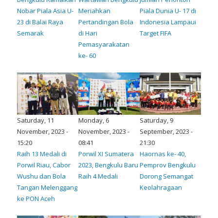
Nobar Piala Asia U-
Meriahkan
Piala Dunia U- 17 di
23 di Balai Raya
Pertandingan Bola
Indonesia Lampaui
Semarak
di Hari
Target FIFA
Pemasyarakatan
ke- 60
Saturday, 11
Monday, 6
Saturday, 9
November, 2023 -
November, 2023 -
September, 2023 -
15:20
08:41
21:30
Raih 13 Medali di
Porwil XI Sumatera
Haornas ke- 40,
Porwil Riau, Cabor
2023, Bengkulu Baru
Pemprov Bengkulu
Wushu dan Bola
Raih 4 Medali
Dorong Semangat
Tangan Melenggang
Keolahragaan
ke PON Aceh