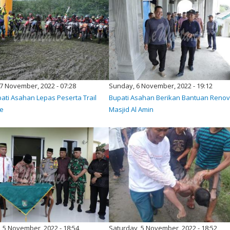
7 November, 2022 - 07:28
Sunday, 6 November, 2022 - 19:12
ati Asahan Lepas Peserta Trail
Bupati Asahan Berikan Bantuan Renov
re
Masjid Al Amin
 5 November, 2022 - 18:54
Saturday, 5 November, 2022 - 18:52