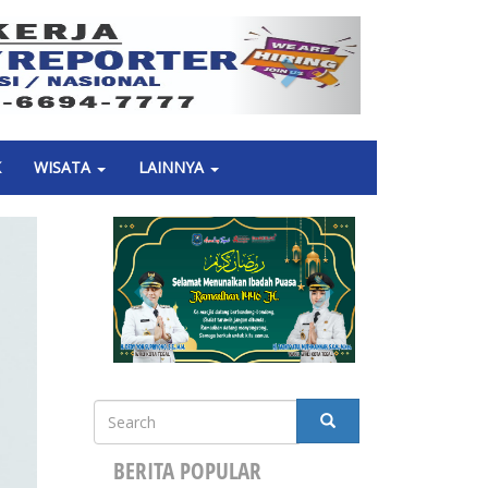
Next
K
WISATA
LAINNYA
Search
SEARCH
BERITA POPULAR