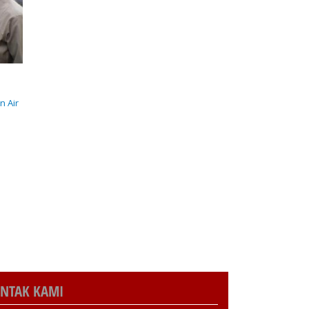
n Air
NTAK KAMI