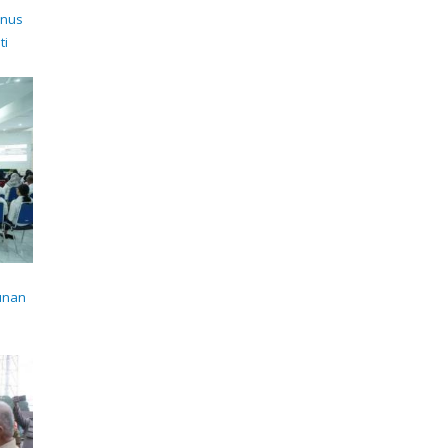
anus
ti
unan