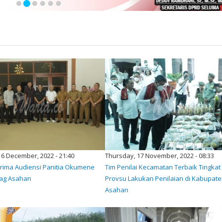
6 December, 2022 - 21:40
Thursday, 17 November, 2022 - 08:33
erima Audiensi Panitia Okumene
Tim Penilai Kecamatan Terbaik Tingkat
ag Asahan
Provsu Lakukan Penilaian di Kabupat
Asahan