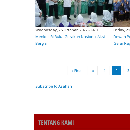
Wednesday, 26 October, 2022 - 14:03
Friday, 2
Menkes RI Buka Gerakan Nasional Aksi
Dewan Pe
Bergizi
Gelar Ra
Pagination
First
« First
Previous
‹‹
Page
1
Current
2
P
3
page
page
page
Subscribe to Asahan
TENTANG KAMI