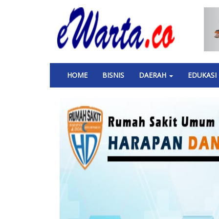
Skip
to
main
content
Main
HOME
BISNIS
DAERAH
EDUKASI
navigation