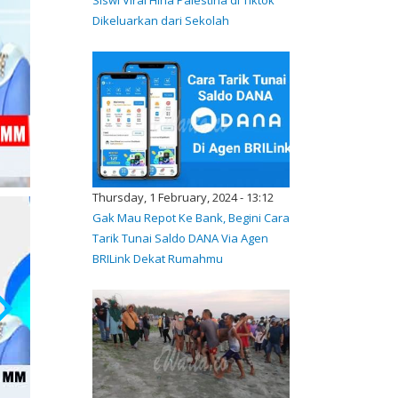
Dikeluarkan dari Sekolah
Thursday, 1 February, 2024 - 13:12
Gak Mau Repot Ke Bank, Begini Cara
Tarik Tunai Saldo DANA Via Agen
BRILink Dekat Rumahmu