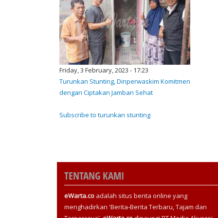
Friday, 3 February, 2023 - 17:23
Turunkan Stunting, Dinperwaskim Komitmen
dengan Ciptakan Jamban Sehat
Subscribe to turunkan stunting
TENTANG KAMI
eWarta.co
adalah situs berita online yang
menghadirkan 'Berita-Berita Terbaru, Tajam dan