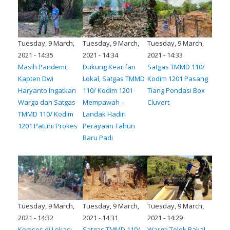
Tuesday, 9 March,
Tuesday, 9 March,
Tuesday, 9 March,
2021 - 14:35
2021 - 14:34
2021 - 14:33
Masih Pandemi,
Dukung Kearifan
Satgas TMMD 110/
Kapten Dwi
Lokal, Satgas TMMD
Kodim 1201 Pasang
Haryanto Ingatkan
110/ Kodim 1201
Tiang Pondasi Box
Warga dan Satgas
Mempawah –
Cluvert
TMMD 110/ Kodim
Landak Hadiri
1201 Patuhi Prokes
Perayaan Tahun
Baru Padi
Tuesday, 9 March,
Tuesday, 9 March,
Tuesday, 9 March,
2021 - 14:32
2021 - 14:31
2021 - 14:29
Komsos di Lokasi
Satgas TMMD 110/
Warga Tolok Bakal