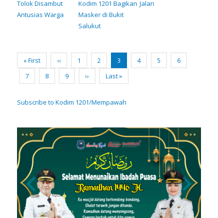
Tolok Disambut
Kodim 1201 Bagikan
Jalan
Antusias Warga
Masker di Bukit
Salukut
Pagination
First
« First
Previous
‹‹
Page
1
Page
2
Current
3
Page
4
Page
5
Page
6
page
page
page
Page
7
Page
8
Page
9
Next
››
Last
Last »
page
page
Subscribe to Kodim 1201/Mempawah