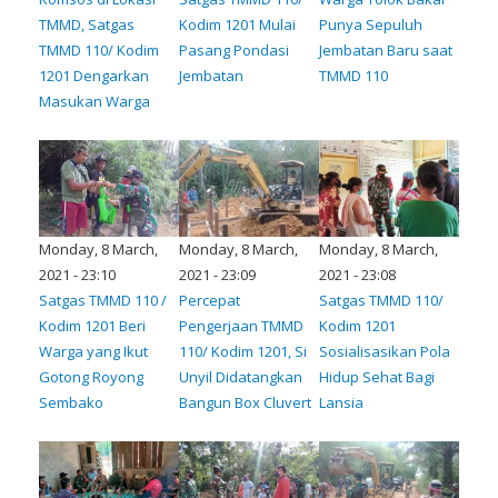
TMMD, Satgas
Kodim 1201 Mulai
Punya Sepuluh
TMMD 110/ Kodim
Pasang Pondasi
Jembatan Baru saat
1201 Dengarkan
Jembatan
TMMD 110
Masukan Warga
Monday, 8 March,
Monday, 8 March,
Monday, 8 March,
2021 - 23:10
2021 - 23:09
2021 - 23:08
Satgas TMMD 110 /
Percepat
Satgas TMMD 110/
Kodim 1201 Beri
Pengerjaan TMMD
Kodim 1201
Warga yang Ikut
110/ Kodim 1201, Si
Sosialisasikan Pola
Gotong Royong
Unyil Didatangkan
Hidup Sehat Bagi
Sembako
Bangun Box Cluvert
Lansia