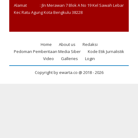
Alamat : Jln Merawan 7 Blok A No 19 Kel Sawah Lebar
Kec Ratu Agung Kota Bengkulu 38228
Home
About us
Redaksi
Footer
Pedoman Pemberitaan Media Siber
Kode Etik Jurnalistik
menu
Video
Galleries
Login
Copyright by ewarta.co @ 2018 -
2026