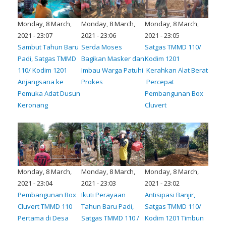
Monday, 8 March,
Monday, 8 March,
Monday, 8 March,
2021 - 23:07
2021 - 23:06
2021 - 23:05
Sambut Tahun Baru
Serda Moses
Satgas TMMD 110/
Padi, Satgas TMMD
Bagikan Masker dan
Kodim 1201
110/ Kodim 1201
Imbau Warga Patuhi
Kerahkan Alat Berat
Anjangsana ke
Prokes
Percepat
Pemuka Adat Dusun
Pembangunan Box
Keronang
Cluvert
Monday, 8 March,
Monday, 8 March,
Monday, 8 March,
2021 - 23:04
2021 - 23:03
2021 - 23:02
Pembangunan Box
Ikuti Perayaan
Antisipasi Banjir,
Cluvert TMMD 110
Tahun Baru Padi,
Satgas TMMD 110/
Pertama di Desa
Satgas TMMD 110 /
Kodim 1201 Timbun