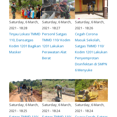
Saturday, 6 March,
Saturday, 6 March,
Saturday, 6 March,
2021 - 18:28
2021 - 18:27
2021 - 18:26
Tinjau Lokasi TMMD
Personil Satgas
Cegah Corona
110, Dansatgas
TMMD 110/ Kodim
Masuk Sekolah,
Kodim 1201 Bagikan
1201 Lakukan
Satgas TMMD 110/
Masker
Perawatan Alat
Kodim 1201 Lakukan
Berat
Penyemprotan
Disinfektan di SMPN
6 Menyuke
Saturday, 6 March,
Saturday, 6 March,
Saturday, 6 March,
2021 - 18:25
2021 - 18:24
2021 - 18:24
Satgas TMMD 110/
Satgas TMMD 110/
Cuaca Cerah, Satgas