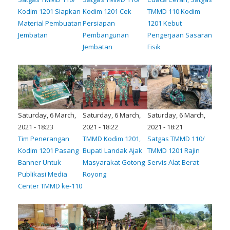
Kodim 1201 Siapkan
Kodim 1201 Cek
TMMD 110 Kodim
Material Pembuatan
Persiapan
1201 Kebut
Jembatan
Pembangunan
Pengerjaan Sasaran
Jembatan
Fisik
Saturday, 6 March,
Saturday, 6 March,
Saturday, 6 March,
2021 - 18:23
2021 - 18:22
2021 - 18:21
Tim Penerangan
TMMD Kodim 1201,
Satgas TMMD 110/
Kodim 1201 Pasang
Bupati Landak Ajak
TMMD 1201 Rajin
Banner Untuk
Masyarakat Gotong
Servis Alat Berat
Publikasi Media
Royong
Center TMMD ke-110