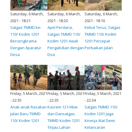
Saturday, 6 March,
Saturday, 6 March,
Saturday, 6 March,
2021 - 18:21
2021 - 18:20
2021 - 18:10
Satgas TMMD ke-
Apel Perdana,
Kebut Terus, Satgas
110/ Kodim 1201
Satgas TMMD 110/
TMMD 110/ Kodim
Bercengkrama
Kodim 1201 Awali
1201 Percepat
Dengan Aparatur
Pengabdian dengan
Perbaikan Jalan
Desa
Doa
Friday, 5 March, 2021
Friday, 5 March, 2021
Friday, 5 March, 2021
- 22:35
- 22:35
- 22:34
Anak-anak Rasakan
Kasrem 121/Abw
Satgas TMMD 110/
Jalan Baru TMMD
dan Dansatgas
Kodim 1201 Jaga
110/ Kodim 1201
TMMD Kodim 1201
Kinerja Alat Demi
Tinjau Lahan
Kelancaran