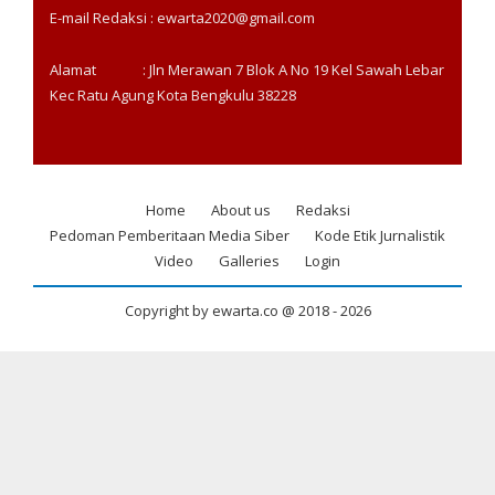
E-mail Redaksi : ewarta2020@gmail.com
Alamat : Jln Merawan 7 Blok A No 19 Kel Sawah Lebar
Kec Ratu Agung Kota Bengkulu 38228
Home
About us
Redaksi
Footer
Pedoman Pemberitaan Media Siber
Kode Etik Jurnalistik
menu
Video
Galleries
Login
Copyright by ewarta.co @ 2018 -
2026