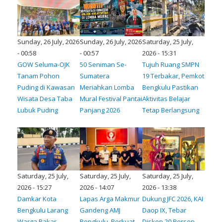
Sunday, 26 July, 2026
Sunday, 26 July, 2026
Saturday, 25 July,
- 00:58
- 00:57
2026 - 15:31
GOW Seluma-OJK
50 Seniman Se-
Tujuh Ruang SMPN
Tanam Pohon
Sumatera
19 Terbakar, Pemkot
Puding di Kawasan
Meriahkan Lomba
Bengkulu Pastikan
Wisata Desa Taba
Mural Festival Pantai
Aktivitas Belajar
Lubuk Puding
Panjang 2026
Tetap Berlangsung
Saturday, 25 July,
Saturday, 25 July,
Saturday, 25 July,
2026 - 15:27
2026 - 14:07
2026 - 13:38
Damkar Kota
Lapas Arga Makmur
Dukung JFC 2026, KAI
Bengkulu Larang
Gandeng AMJ
Daop IX, Tebar
Warga Bakar
Bengkulu, Perkuat
Diskon 20 Persen