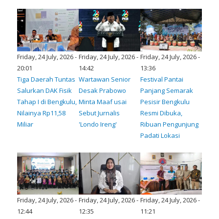
Friday, 24 July, 2026 -
Friday, 24 July, 2026 -
Friday, 24 July, 2026 -
20:01
14:42
13:36
Tiga Daerah Tuntas
Wartawan Senior
Festival Pantai
Salurkan DAK Fisik
Desak Prabowo
Panjang Semarak
Tahap I di Bengkulu,
Minta Maaf usai
Pesisir Bengkulu
Nilainya Rp11,58
Sebut Jurnalis
Resmi Dibuka,
Miliar
'Londo Ireng'
Ribuan Pengunjung
Padati Lokasi
Friday, 24 July, 2026 -
Friday, 24 July, 2026 -
Friday, 24 July, 2026 -
12:44
12:35
11:21