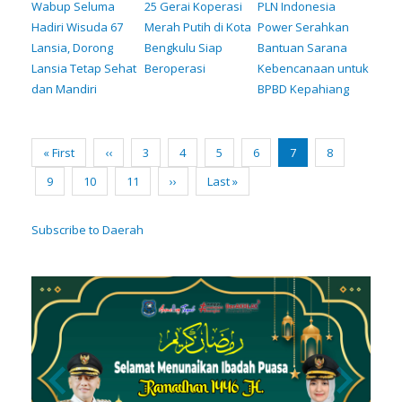
Wabup Seluma
25 Gerai Koperasi
PLN Indonesia
Hadiri Wisuda 67
Merah Putih di Kota
Power Serahkan
Lansia, Dorong
Bengkulu Siap
Bantuan Sarana
Lansia Tetap Sehat
Beroperasi
Kebencanaan untuk
dan Mandiri
BPBD Kepahiang
Pagination
First
« First
Previous
‹‹
Page
3
Page
4
Page
5
Page
6
Current
7
Page
8
page
page
page
Page
9
Page
10
Page
11
Next
››
Last
Last »
page
page
Subscribe to Daerah