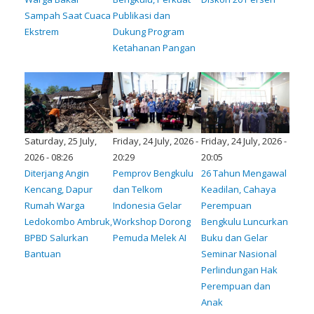
Sampah Saat Cuaca
Publikasi dan
Ekstrem
Dukung Program
Ketahanan Pangan
Saturday, 25 July,
Friday, 24 July, 2026 -
Friday, 24 July, 2026 -
2026 - 08:26
20:29
20:05
Diterjang Angin
Pemprov Bengkulu
26 Tahun Mengawal
Kencang, Dapur
dan Telkom
Keadilan, Cahaya
Rumah Warga
Indonesia Gelar
Perempuan
Ledokombo Ambruk,
Workshop Dorong
Bengkulu Luncurkan
BPBD Salurkan
Pemuda Melek AI
Buku dan Gelar
Bantuan
Seminar Nasional
Perlindungan Hak
Perempuan dan
Anak