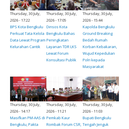
Thursday, 30 July,
Thursday, 30 July,
Thursday, 30 July,
2026 - 17:22
2026 - 17:05
2026 - 15:44
BPS Kota Bengkulu
Dinsos Kota
Kapolda Bengkulu
Perkuat Tata Kelola
Bengkulu Bahas
Ground Breaking
Data Lewat Program
Peningkatan
Bedah Rumah
Kelurahan Cantik
Layanan TDR LKS
Korban Kebakaran,
Lewat Forum
Wujud Kepedulian
Konsultasi Publik
Polri kepada
Masyarakat
Thursday, 30 July,
Thursday, 30 July,
Thursday, 30 July,
2026 - 14:17
2026 - 11:21
2026 - 11:03
Masifkan PM-AAS di
Pemkab Kaur
Bupati Bengkulu
Bengkulu, Pakta
Rombak Forum CSR,
Tengah Jenguk