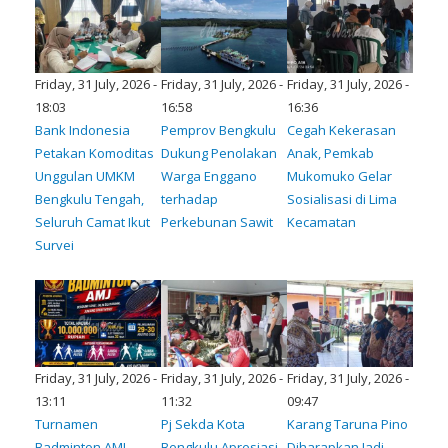
Friday, 31 July, 2026 -
Friday, 31 July, 2026 -
Friday, 31 July, 2026 -
18:03
16:58
16:36
Bank Indonesia
Pemprov Bengkulu
Cegah Kekerasan
Petakan Komoditas
Dukung Penolakan
Anak, Pemkab
Unggulan UMKM
Warga Enggano
Mukomuko Gelar
Bengkulu Tengah,
terhadap
Sosialisasi di Lima
Seluruh Camat Ikut
Perkebunan Sawit
Kecamatan
Survei
Friday, 31 July, 2026 -
Friday, 31 July, 2026 -
Friday, 31 July, 2026 -
13:11
11:32
09:47
Turnamen
Pj Sekda Kota
Karang Taruna Pino
Badminton AMJ
Bengkulu Apresiasi
Diharapkan Jadi