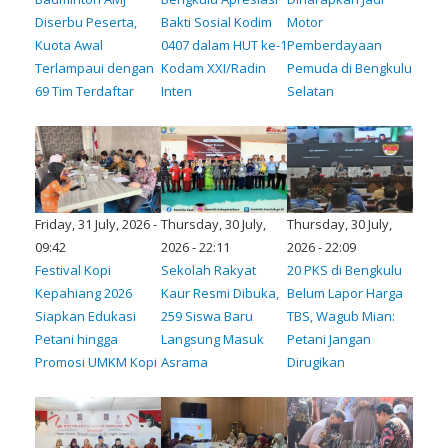
Diserbu Peserta,
Bakti Sosial Kodim
Motor
Kuota Awal
0407 dalam HUT ke-1
Pemberdayaan
Terlampaui dengan
Kodam XXI/Radin
Pemuda di Bengkulu
69 Tim Terdaftar
Inten
Selatan
Friday, 31 July, 2026 -
Thursday, 30 July,
Thursday, 30 July,
09:42
2026 - 22:11
2026 - 22:09
Festival Kopi
Sekolah Rakyat
20 PKS di Bengkulu
Kepahiang 2026
Kaur Resmi Dibuka,
Belum Lapor Harga
Siapkan Edukasi
259 Siswa Baru
TBS, Wagub Mian:
Petani hingga
Langsung Masuk
Petani Jangan
Promosi UMKM Kopi
Asrama
Dirugikan