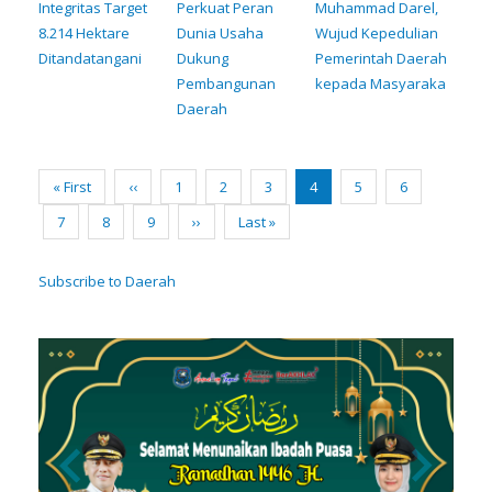
Integritas Target
Perkuat Peran
Muhammad Darel,
8.214 Hektare
Dunia Usaha
Wujud Kepedulian
Ditandatangani
Dukung
Pemerintah Daerah
Pembangunan
kepada Masyaraka
Daerah
Pagination
First
« First
Previous
‹‹
Page
1
Page
2
Page
3
Current
4
Page
5
Page
6
page
page
page
Page
7
Page
8
Page
9
Next
››
Last
Last »
page
page
Subscribe to Daerah