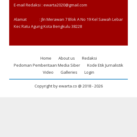
E-mail Redaksi : ewarta2020@gmail.com
Alamat : Jln Merawan 7 Blok A No 19 Kel Sawah Lebar
Kec Ratu Agung Kota Bengkulu 38228
Home
About us
Redaksi
Footer
Pedoman Pemberitaan Media Siber
Kode Etik Jurnalistik
menu
Video
Galleries
Login
Copyright by ewarta.co @ 2018 -
2026