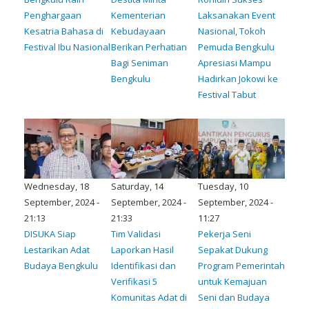
Penghargaan
Kementerian
Laksanakan Event
Kesatria Bahasa di
Kebudayaan
Nasional, Tokoh
Festival Ibu Nasional
Berikan Perhatian
Pemuda Bengkulu
Bagi Seniman
Apresiasi Mampu
Bengkulu
Hadirkan Jokowi ke
Festival Tabut
Wednesday, 18
Saturday, 14
Tuesday, 10
September, 2024 -
September, 2024 -
September, 2024 -
21:13
21:33
11:27
DISUKA Siap
Tim Validasi
Pekerja Seni
Lestarikan Adat
Laporkan Hasil
Sepakat Dukung
Budaya Bengkulu
Identifikasi dan
Program Pemerintah
Verifikasi 5
untuk Kemajuan
Komunitas Adat di
Seni dan Budaya