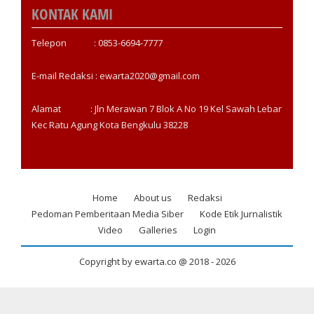
KONTAK KAMI
Telepon : 0853-6694-7777
E-mail Redaksi : ewarta2020@gmail.com
Alamat : Jln Merawan 7 Blok A No 19 Kel Sawah Lebar
Kec Ratu Agung Kota Bengkulu 38228
Home
About us
Redaksi
Footer
Pedoman Pemberitaan Media Siber
Kode Etik Jurnalistik
menu
Video
Galleries
Login
Copyright by ewarta.co @ 2018 -
2026