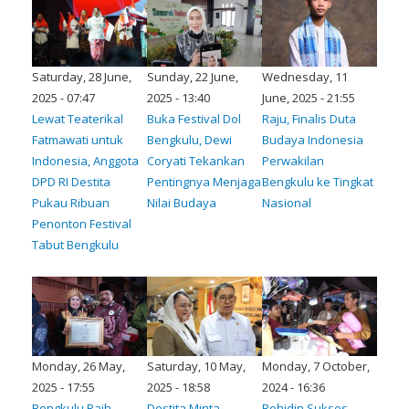
Saturday, 28 June,
Sunday, 22 June,
Wednesday, 11
2025 - 07:47
2025 - 13:40
June, 2025 - 21:55
Lewat Teaterikal
Buka Festival Dol
Raju, Finalis Duta
Fatmawati untuk
Bengkulu, Dewi
Budaya Indonesia
Indonesia, Anggota
Coryati Tekankan
Perwakilan
DPD RI Destita
Pentingnya Menjaga
Bengkulu ke Tingkat
Pukau Ribuan
Nilai Budaya
Nasional
Penonton Festival
Tabut Bengkulu
Monday, 26 May,
Saturday, 10 May,
Monday, 7 October,
2025 - 17:55
2025 - 18:58
2024 - 16:36
Bengkulu Raih
Destita Minta
Rohidin Sukses