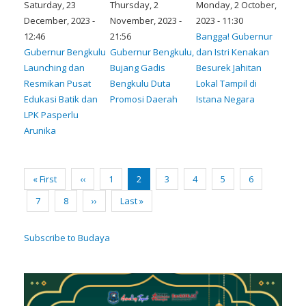
Saturday, 23
Thursday, 2
Monday, 2 October,
December, 2023 -
November, 2023 -
2023 - 11:30
12:46
21:56
Bangga! Gubernur
Gubernur Bengkulu
Gubernur Bengkulu,
dan Istri Kenakan
Launching dan
Bujang Gadis
Besurek Jahitan
Resmikan Pusat
Bengkulu Duta
Lokal Tampil di
Edukasi Batik dan
Promosi Daerah
Istana Negara
LPK Pasperlu
Arunika
Pagination
First
« First
Previous
‹‹
Page
1
Current
2
Page
3
Page
4
Page
5
Page
6
page
page
page
Page
7
Page
8
Next
››
Last
Last »
page
page
Subscribe to Budaya