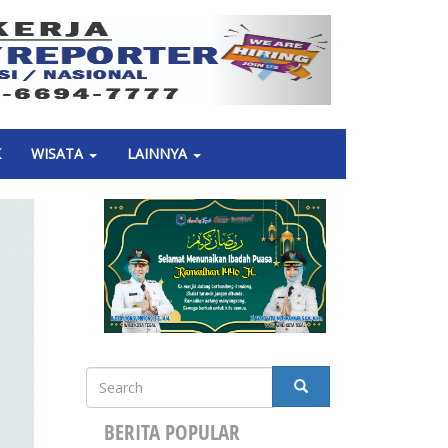
Next
K
WISATA
LAINNYA
Search
SEARCH
BERITA POPULAR