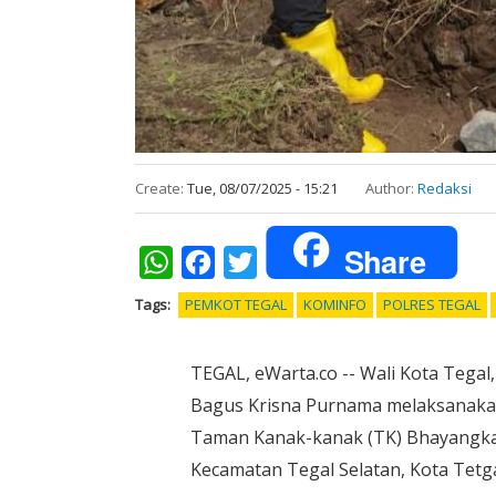
Create:
Tue, 08/07/2025 - 15:21
Author:
Redaksi
Share
WhatsApp
Facebook
Twitter
Tags
PEMKOT TEGAL
KOMINFO
POLRES TEGAL
TEGAL, eWarta.co -- Wali Kota Tegal
Bagus Krisna Purnama melaksanaka
Taman Kanak-kanak (TK) Bhayangkari
Kecamatan Tegal Selatan, Kota Tetgal