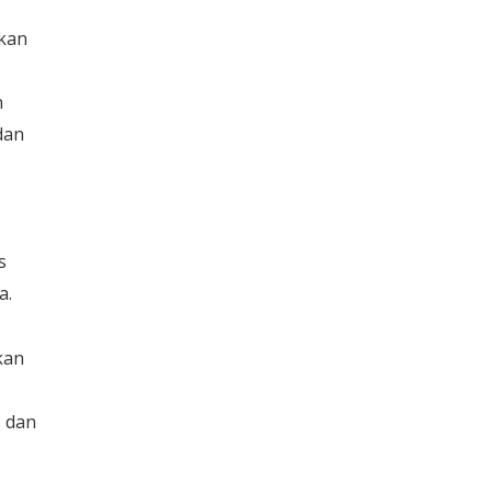
ikan
n
dan
s
a.
kan
, dan