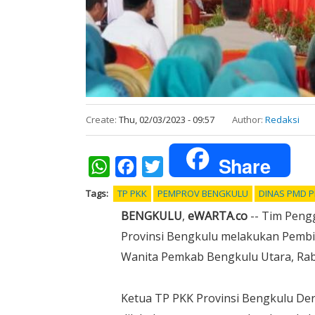
Create:
Thu, 02/03/2023 - 09:57
Author:
Redaksi
Share
WhatsApp
Facebook
Twitter
Tags
TP PKK
PEMPROV BENGKULU
DINAS PMD P
BENGKULU
,
eWARTA
.
co
-- Tim Peng
Provinsi Bengkulu melakukan Pembi
Wanita Pemkab Bengkulu Utara, Rab
Ketua TP PKK Provinsi Bengkulu De