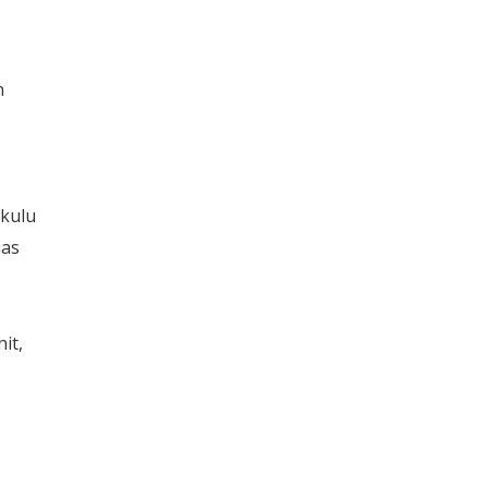
n
gkulu
nas
it,