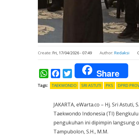
Create:
Fri, 17/04/2026 - 07:49
Author:
Redaksi
Share
WhatsApp
Facebook
Twitter
Tags
TAEKWONDO
SRI ASTUTI
PKS
DPRD PRO
JAKARTA, eWarta.co – Hj. Sri Astuti,
Taekwondo Indonesia (TI) Bengkulu 
pengukuhan ini dipimpin langsung o
Tampubolon, S.H., M.M.