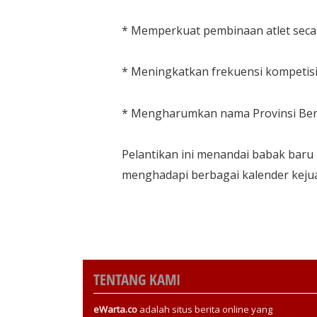
​* Memperkuat pembinaan atlet secara
​* Meningkatkan frekuensi kompetisi
​* Mengharumkan nama Provinsi Beng
​Pelantikan ini menandai babak bar
menghadapi berbagai kalender kejua
TENTANG KAMI
eWarta.co
adalah situs berita online yang