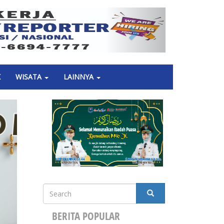
Next
K
WISATA
LAINNYA
Search
SEARCH
BERITA POPULAR