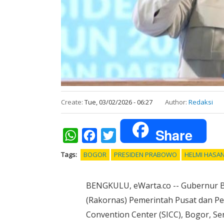
Create:
Tue, 03/02/2026 - 06:27
Author:
Redaksi
Share
WhatsApp
Facebook
Twitter
Tags
BOGOR
PRESIDEN PRABOWO
HELMI HASA
BENGKULU, eWarta.co -- Gubernur B
(Rakornas) Pemerintah Pusat dan Pem
Convention Center (SICC), Bogor, Sen