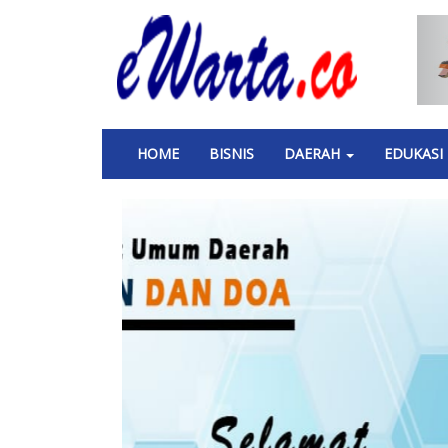
Skip
to
main
content
Main
HOME
BISNIS
DAERAH
EDUKASI
navigation