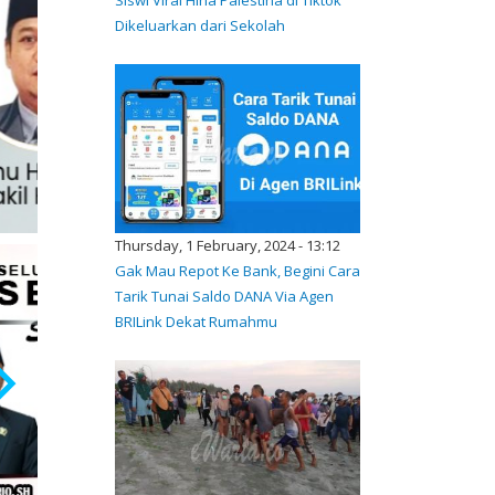
Dikeluarkan dari Sekolah
Thursday, 1 February, 2024 - 13:12
Gak Mau Repot Ke Bank, Begini Cara
Tarik Tunai Saldo DANA Via Agen
BRILink Dekat Rumahmu