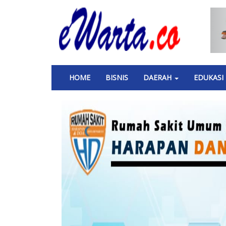
Skip
to
main
content
Main
HOME
BISNIS
DAERAH
EDUKASI
navigation