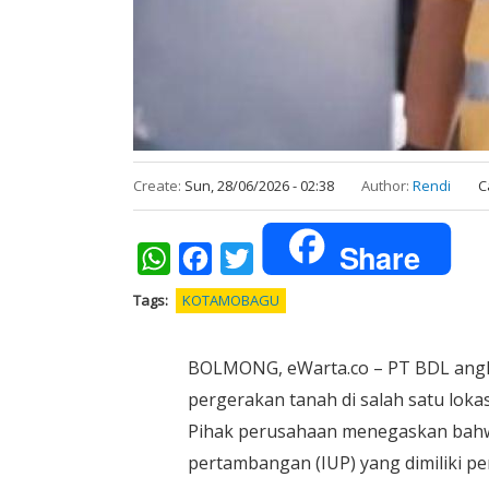
Create:
Sun, 28/06/2026 - 02:38
Author:
Rendi
C
Share
WhatsApp
Facebook
Twitter
Tags
KOTAMOBAGU
BOLMONG, eWarta.co – PT BDL angka
pergerakan tanah di salah satu loka
Pihak perusahaan menegaskan bahwa a
pertambangan (IUP) yang dimiliki p