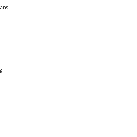
ansi
g
k