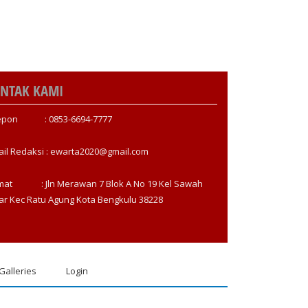
NTAK KAMI
epon : 0853-6694-7777
ail Redaksi : ewarta2020@gmail.com
mat : Jln Merawan 7 Blok A No 19 Kel Sawah
ar Kec Ratu Agung Kota Bengkulu 38228
Galleries
Login