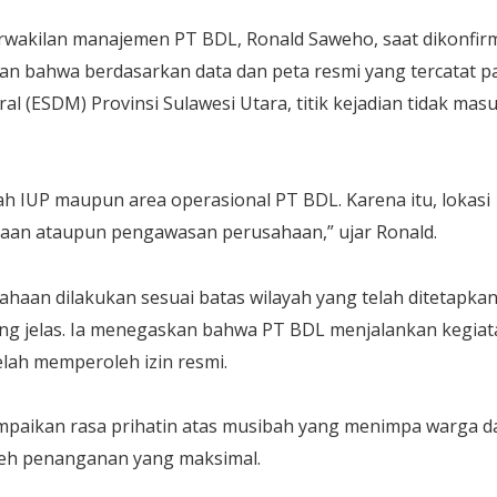
rwakilan manajemen PT BDL, Ronald Saweho, saat dikonfir
kan bahwa berdasarkan data dan peta resmi yang tercatat p
l (ESDM) Provinsi Sulawesi Utara, titik kejadian tidak mas
yah IUP maupun area operasional PT BDL. Karena itu, lokasi
laan ataupun pengawasan perusahaan,” ujar Ronald.
ahaan dilakukan sesuai batas wilayah yang telah ditetapka
yang jelas. Ia menegaskan bahwa PT BDL menjalankan kegia
lah memperoleh izin resmi.
paikan rasa prihatin atas musibah yang menimpa warga d
eh penanganan yang maksimal.