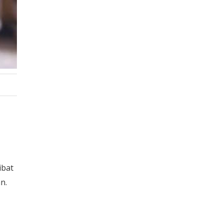
ibat
n.