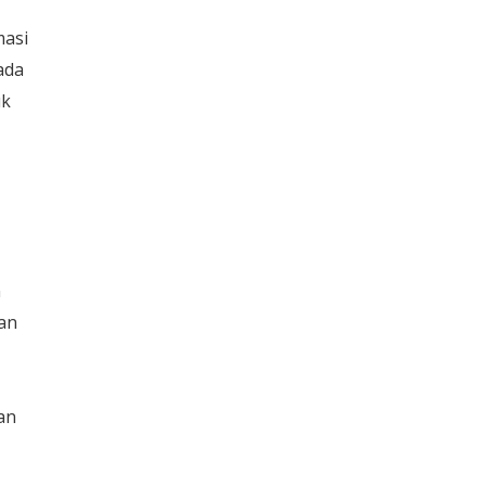
masi
ada
uk
n
tan
an