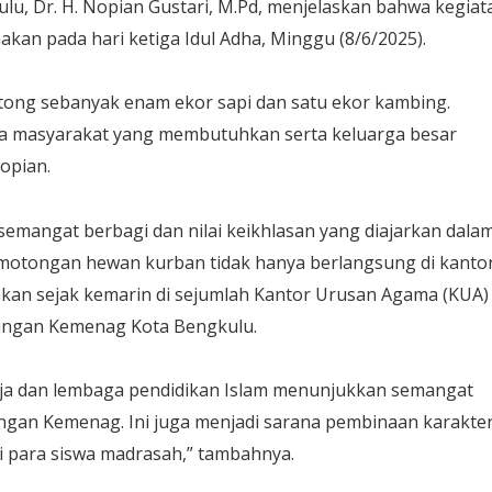
u, Dr. H. Nopian Gustari, M.Pd, menjelaskan bahwa kegiat
an pada hari ketiga Idul Adha, Minggu (8/6/2025).
otong sebanyak enam ekor sapi dan satu ekor kambing.
da masyarakat yang membutuhkan serta keluarga besar
opian.
semangat berbagi dan nilai keikhlasan yang diajarkan dala
motongan hewan kurban tidak hanya berlangsung di kanto
nakan sejak kemarin di sejumlah Kantor Urusan Agama (KUA)
ungan Kemenag Kota Bengkulu.
kerja dan lembaga pendidikan Islam menunjukkan semangat
ungan Kemenag. Ini juga menjadi sarana pembinaan karakte
i para siswa madrasah,” tambahnya.