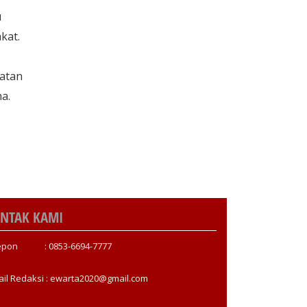
u
kat.
iatan
a.
NTAK KAMI
epon : 0853-6694-7777
ail Redaksi : ewarta2020@gmail.com