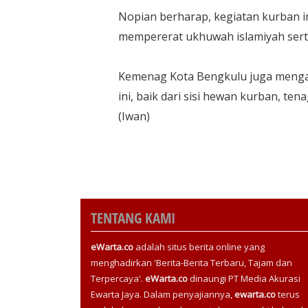
Nopian berharap, kegiatan kurban in
mempererat ukhuwah islamiyah serta
Kemenag Kota Bengkulu juga mengapr
ini, baik dari sisi hewan kurban, te
(Iwan)
TENTANG KAMI
eWarta.co
adalah situs berita online yang
menghadirkan 'Berita-Berita Terbaru, Tajam dan
Terpercaya'.
eWarta.co
dinaungi PT Media Akurasi
Ewarta Jaya. Dalam penyajiannya,
ewarta.co
terus