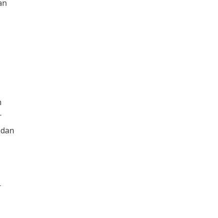
an
m
r
 dan
r