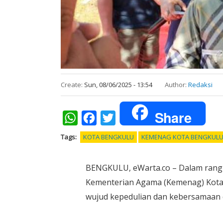
Create:
Sun, 08/06/2025 - 13:54
Author:
Redaksi
Share
WhatsApp
Facebook
Twitter
Tags
KOTA BENGKULU
KEMENAG KOTA BENGKUL
BENGKULU, eWarta.co – Dalam rangk
Kementerian Agama (Kemenag) Kot
wujud kepedulian dan kebersamaan