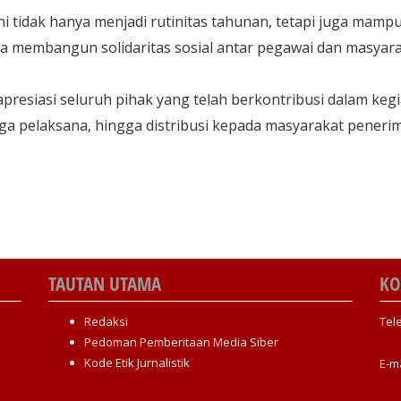
i tidak hanya menjadi rutinitas tahunan, tetapi juga mamp
 membangun solidaritas sosial antar pegawai dan masyara
esiasi seluruh pihak yang telah berkontribusi dalam keg
naga pelaksana, hingga distribusi kepada masyarakat penerim
TAUTAN UTAMA
KO
Redaksi
Tel
Pedoman Pemberitaan Media Siber
Kode Etik Jurnalistik
E-m