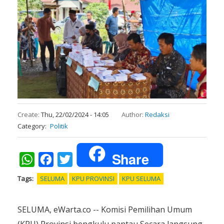
Create:
Thu, 22/02/2024 - 14:05
Author:
Redaksi
Category
Politik
Share
WhatsApp
Facebook
Twitter
Tags
SELUMA
KPU PROVINSI
KPU SELUMA
SELUMA, eWarta.co -- Komisi Pemilihan Umum
(KPU) Provinsi bengkulu pantau Secara langsung