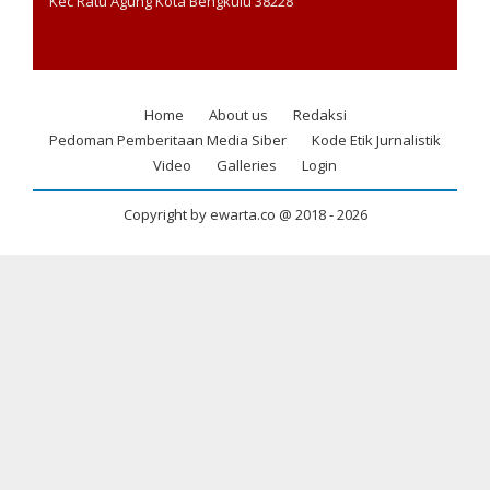
Kec Ratu Agung Kota Bengkulu 38228
Home
About us
Redaksi
Footer
Pedoman Pemberitaan Media Siber
Kode Etik Jurnalistik
menu
Video
Galleries
Login
Copyright by ewarta.co @ 2018 -
2026