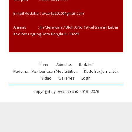
E-mail Redaksi : ewarta2020@gmail.com
Alamat : Jln Merawan 7 Blok A No 19 Kel Sawah Lebar
Kec Ratu Agung Kota Bengkulu 38228
Home
About us
Redaksi
Footer
Pedoman Pemberitaan Media Siber
Kode Etik Jurnalistik
menu
Video
Galleries
Login
Copyright by ewarta.co @ 2018 -
2026