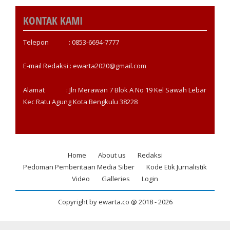
KONTAK KAMI
Telepon : 0853-6694-7777
E-mail Redaksi : ewarta2020@gmail.com
Alamat : Jln Merawan 7 Blok A No 19 Kel Sawah Lebar
Kec Ratu Agung Kota Bengkulu 38228
Home
About us
Redaksi
Footer
Pedoman Pemberitaan Media Siber
Kode Etik Jurnalistik
menu
Video
Galleries
Login
Copyright by ewarta.co @ 2018 -
2026