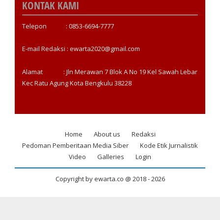
KONTAK KAMI
Telepon : 0853-6694-7777
E-mail Redaksi : ewarta2020@gmail.com
Alamat : Jln Merawan 7 Blok A No 19 Kel Sawah Lebar
Kec Ratu Agung Kota Bengkulu 38228
Home
About us
Redaksi
Footer
Pedoman Pemberitaan Media Siber
Kode Etik Jurnalistik
menu
Video
Galleries
Login
Copyright by ewarta.co @ 2018 -
2026