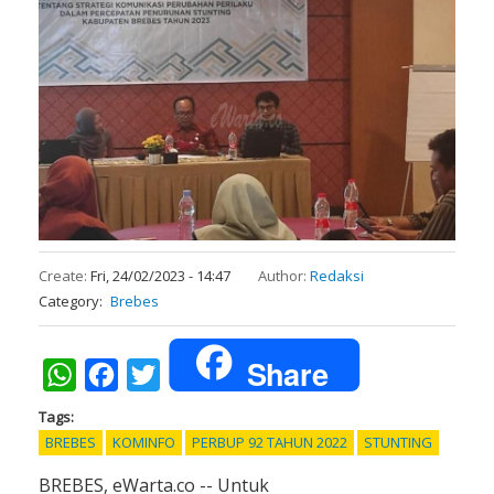
Create:
Fri, 24/02/2023 - 14:47
Author:
Redaksi
Category
Brebes
Share
WhatsApp
Facebook
Twitter
Tags
BREBES
KOMINFO
PERBUP 92 TAHUN 2022
STUNTING
BREBES, eWarta.co -- Untuk