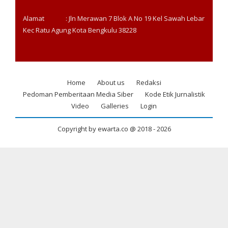
Alamat : Jln Merawan 7 Blok A No 19 Kel Sawah Lebar
Kec Ratu Agung Kota Bengkulu 38228
Home
About us
Redaksi
Footer
Pedoman Pemberitaan Media Siber
Kode Etik Jurnalistik
menu
Video
Galleries
Login
Copyright by ewarta.co @ 2018 -
2026