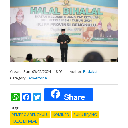
Create:
Sun, 05/05/2024 - 18:02
Author:
Redaksi
Category
Advertorial
Share
WhatsApp
Facebook
Twitter
Tags
PEMPROV BENGKULU
KOMINFO
SUKU REJANG
HALAL BIHALAL