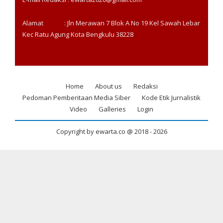
Alamat : Jln Merawan 7 Blok A No 19 Kel Sawah Lebar
Kec Ratu Agung Kota Bengkulu 38228
Home
About us
Redaksi
Footer
Pedoman Pemberitaan Media Siber
Kode Etik Jurnalistik
menu
Video
Galleries
Login
Copyright by ewarta.co @ 2018 -
2026