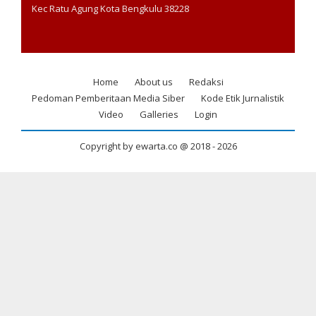
Kec Ratu Agung Kota Bengkulu 38228
Home
About us
Redaksi
Footer
Pedoman Pemberitaan Media Siber
Kode Etik Jurnalistik
menu
Video
Galleries
Login
Copyright by ewarta.co @ 2018 -
2026