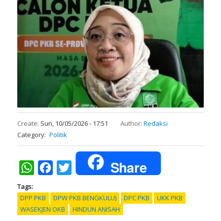
Create:
Sun, 10/05/2026 - 17:51
Author:
Redaksi
Category
Politik
Share
WhatsApp
Facebook
Twitter
Tags
DPP PKB
DPW PKB BENGKULU)
DPC PKB
UKK PKB
WASEKJEN OKB
HINDUN ANISAH