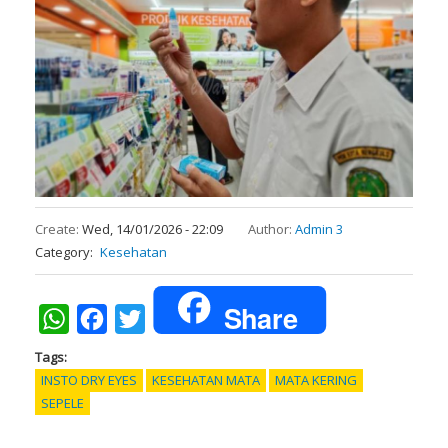
Create:
Wed, 14/01/2026 - 22:09
Author:
Admin 3
Category
Kesehatan
Share
WhatsApp
Facebook
Twitter
Tags
INSTO DRY EYES
KESEHATAN MATA
MATA KERING
SEPELE