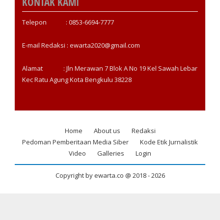
KONTAK KAMI
Telepon : 0853-6694-7777
E-mail Redaksi : ewarta2020@gmail.com
Alamat : Jln Merawan 7 Blok A No 19 Kel Sawah Lebar
Kec Ratu Agung Kota Bengkulu 38228
Home
About us
Redaksi
Footer
Pedoman Pemberitaan Media Siber
Kode Etik Jurnalistik
menu
Video
Galleries
Login
Copyright by ewarta.co @ 2018 -
2026