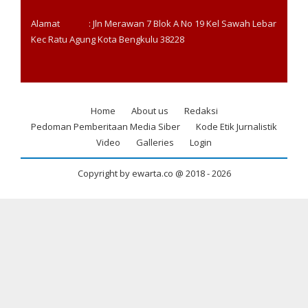
Alamat : Jln Merawan 7 Blok A No 19 Kel Sawah Lebar
Kec Ratu Agung Kota Bengkulu 38228
Home
About us
Redaksi
Footer
Pedoman Pemberitaan Media Siber
Kode Etik Jurnalistik
menu
Video
Galleries
Login
Copyright by ewarta.co @ 2018 -
2026